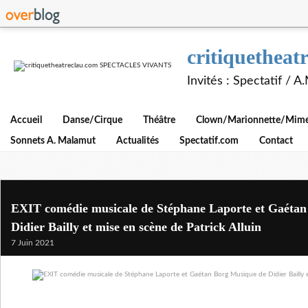
critiquethe
Invités : Spectatif / 
Accueil
Danse/Cirque
Théâtre
Clown/Marionnette/Mime/
Sonnets A. Malamut
Actualités
Spectatif.com
Contact
EXIT comédie musicale de Stéphane Laporte et Gaéta
Didier Bailly et mise en scène de Patrick Alluin
7 Juin 2021