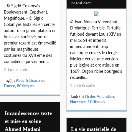
23 Mai 2022
- © Sigrid Colomyès
Bouleversant, Captivant,
Magnifique. - © Sigrid
© Ivan Nocera Virevoltant,
Colomyès Installés en cercle
Drolatique, Terrible. Tartuffe
autour d’un grand plateau en
fut joué devant Louis XIV en
bois clair surélevé, notre
mai 1664 et interdit
premier regard est émerveillé
immédiatement, trop
par les magnifiques
caustique envers le clergé.
costumes du XVII ème des
Molière écrivit une version
comédiens qui viennent...
plus légère et drolatique en
Lire la suite
1669. Orgon riche bourgeois
recueille...
Tag(s) :
#Les Tréteaux de
Lire la suite
France
,
#Critiques
Tag(s) :
#Th des Amandiers
Nanterre
,
#Critiques
Incandescences texte
et mise en scène
Ahmed Madani
La vie matérielle de