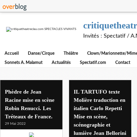
critiquethe
Invités : Spectatif / 
Accueil
Danse/Cirque
Théâtre
Clown/Marionnette/Mime/
Sonnets A. Malamut
Actualités
Spectatif.com
Contact
Phèdre de Jean
IL TARTUFO texte
Racine mise en scène
Molière traduction en
Robin Renucci. Les
italien Carlo Repetti
Tréteaux de France.
Mise en scène,
29 Mai 2022
scénographie et
lumière Jean Bellorini