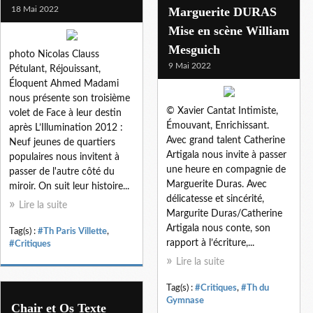
18 Mai 2022
Marguerite DURAS
Mise en scène William
Mesguich
photo Nicolas Clauss
9 Mai 2022
Pétulant, Réjouissant,
Éloquent Ahmed Madami
nous présente son troisième
© Xavier Cantat Intimiste,
volet de Face à leur destin
Émouvant, Enrichissant.
après L’Illumination 2012 :
Avec grand talent Catherine
Neuf jeunes de quartiers
Artigala nous invite à passer
populaires nous invitent à
une heure en compagnie de
passer de l'autre côté du
Marguerite Duras. Avec
miroir. On suit leur histoire...
délicatesse et sincérité,
Lire la suite
Margurite Duras/Catherine
Artigala nous conte, son
Tag(s) :
#Th Paris Villette
,
rapport à l’écriture,...
#Critiques
Lire la suite
Tag(s) :
#Critiques
,
#Th du
Gymnase
Chair et Os Texte