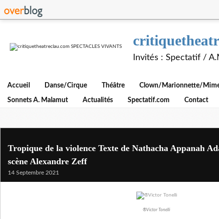
critiquethe
Invités : Spectatif / 
Accueil
Danse/Cirque
Théâtre
Clown/Marionnette/Mime/
Sonnets A. Malamut
Actualités
Spectatif.com
Contact
Tropique de la violence Texte de Nathacha Appanah Ada
scène Alexandre Zeff
14 Septembre 2021
®Victor Tonelli