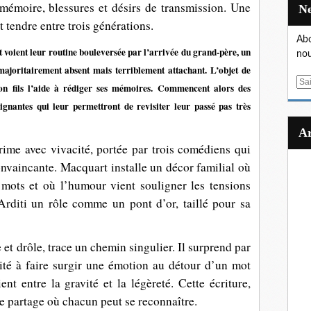
 mémoire, blessures et désirs de transmission. Une
et tendre entre trois générations.
Abo
nt voient leur routine bouleversée par l’arrivée du grand-père, un
nou
 majoritairement absent mais terriblement attachant. L’objet de
E
son fils l’aide à rédiger ses mémoires. Commencent alors des
m
oignantes qui leur permettront de revisiter leur passé pas très
a
i
l
rime avec vivacité, portée par trois comédiens qui
vaincante. Macquart installe un décor familial où
 mots et où l’humour vient souligner les tensions
 Arditi un rôle comme un pont d’or, taillé pour sa
 et drôle, trace un chemin singulier. Il surprend par
ité à faire surgir une émotion au détour d’un mot
ent entre la gravité et la légèreté. Cette écriture,
de partage où chacun peut se reconnaître.