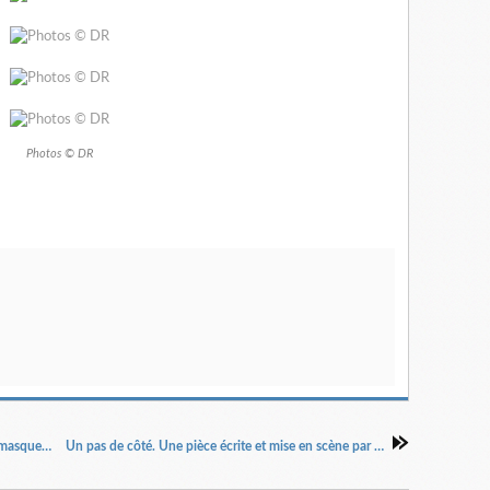
Photos © DR
Le Mariage forcé de Molière. Mise en scène et masques Louis Arene.
Un pas de côté. Une pièce écrite et mise en scène par Anne Giafferi.