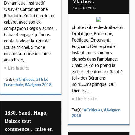
Vlachos ,
Dynamique, Instructif
14 Juillet 2019
©Xavier Cantat Simone
(Charlotte Zotto) monte un
cabaret avec son ex-
photo-7-libre-de-droit-c-john
compagnon (Régis Vlachos) .
Drolatique, Burlesque,
Cabaret engagé qui nous
Poétique. Émouvant,
conte la vie et la lutte de
Poignant. Dès le premier
Louise Michel. Simone
instant, nous sommes
incarnera Louise militante
plongés dans l’ambiance,
anarchiste,...
Chalotte Zotto prend la
Lire la suite
guitare et entonne « Salut à
toi » des Béruriens
Tag(s) :
#Critiques
,
#Th Le
noirs…..magnifique! Oui,
Funambule
,
#Avignon 2018
Dieu est...
Lire la suite
Tag(s) :
#Critiques
,
#Avignon
1830, Sand, Hugo,
2018
Balzac tout
commence... mise en