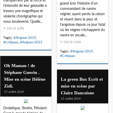
transpercent par la force et
grand brio l’histoire d’un
l’intensité de leur gestuelle à
commandant de navire
travers une magnifique et
négrier, ayant perdu la raison
violente chorégraphie qui
et vivant dans la peur et
nous bouleverse. Quelle...
l’angoisse depuis ce jour fatal
Lire la suite
où les nègres s’échappent du
navire en escale...
Tag(s) :
#Avignon 2019
,
Lire la suite
#Critiques
,
#Avignon 2025
Tag(s) :
#Avignon 2019
,
#Critiques
Oh Maman ! de
Stéphane Guerin .
Mise en scène Hélène
La green Box Ecrit et
Zidi.
mise en scène par
17 Juillet 2019
Claire Dancoisne
15 Juillet 2019
Drolatique, Tendre, Pétulant.