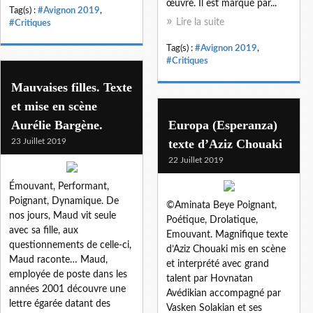
œuvre. Il est marqué par...
Tag(s) :
#Avignon 2019
,
Lire la suite
#Critiques
Tag(s) :
#Avignon 2019
,
#Critiques
Mauvaises filles. Texte
et mise en scène
Aurélie Bargène.
Europa (Esperanza)
23 Juillet 2019
texte d’Aziz Chouaki
22 Juillet 2019
Émouvant, Performant,
Poignant, Dynamique. De
©Aminata Beye Poignant,
nos jours, Maud vit seule
Poétique, Drolatique,
avec sa fille, aux
Emouvant. Magnifique texte
questionnements de celle-ci,
d’Aziz Chouaki mis en scène
Maud raconte… Maud,
et interprété avec grand
employée de poste dans les
talent par Hovnatan
années 2001 découvre une
Avédikian accompagné par
lettre égarée datant des
Vasken Solakian et ses