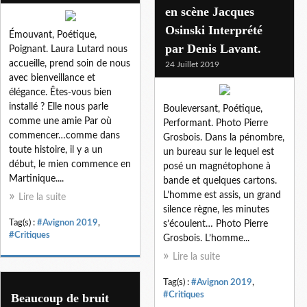
en scène Jacques
Osinski Interprété
Émouvant, Poétique,
par Denis Lavant.
Poignant. Laura Lutard nous
accueille, prend soin de nous
24 Juillet 2019
avec bienveillance et
élégance. Êtes-vous bien
installé ? Elle nous parle
Bouleversant, Poétique,
comme une amie Par où
Performant. Photo Pierre
commencer…comme dans
Grosbois. Dans la pénombre,
toute histoire, il y a un
un bureau sur le lequel est
début, le mien commence en
posé un magnétophone à
Martinique....
bande et quelques cartons.
L’homme est assis, un grand
Lire la suite
silence règne, les minutes
Tag(s) :
#Avignon 2019
,
s’écoulent… Photo Pierre
#Critiques
Grosbois. L’homme...
Lire la suite
Tag(s) :
#Avignon 2019
,
#Critiques
Beaucoup de bruit