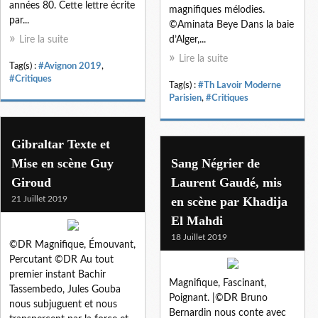
années 80. Cette lettre écrite
magnifiques mélodies.
par...
©Aminata Beye Dans la baie
Lire la suite
d’Alger,...
Lire la suite
Tag(s) :
#Avignon 2019
,
#Critiques
Tag(s) :
#Th Lavoir Moderne
Parisien
,
#Critiques
Gibraltar Texte et
Mise en scène Guy
Sang Négrier de
Giroud
Laurent Gaudé, mis
21 Juillet 2019
en scène par Khadija
El Mahdi
18 Juillet 2019
©DR Magnifique, Émouvant,
Percutant ©DR Au tout
premier instant Bachir
Magnifique, Fascinant,
Tassembedo, Jules Gouba
Poignant. |©DR Bruno
nous subjuguent et nous
Bernardin nous conte avec