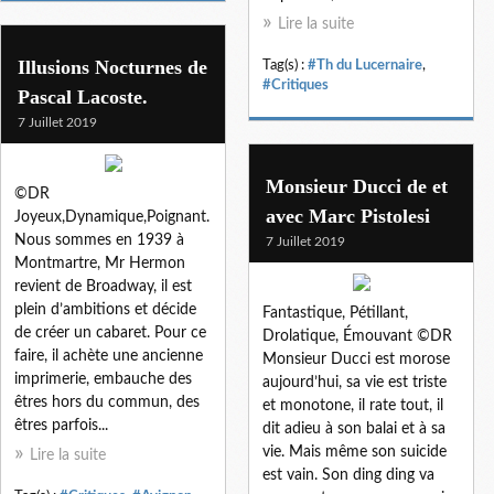
Lire la suite
Illusions Nocturnes de
Tag(s) :
#Th du Lucernaire
,
#Critiques
Pascal Lacoste.
7 Juillet 2019
Monsieur Ducci de et
©DR
avec Marc Pistolesi
Joyeux,Dynamique,Poignant.
Nous sommes en 1939 à
7 Juillet 2019
Montmartre, Mr Hermon
revient de Broadway, il est
plein d’ambitions et décide
Fantastique, Pétillant,
de créer un cabaret. Pour ce
Drolatique, Émouvant ©DR
faire, il achète une ancienne
Monsieur Ducci est morose
imprimerie, embauche des
aujourd’hui, sa vie est triste
êtres hors du commun, des
et monotone, il rate tout, il
êtres parfois...
dit adieu à son balai et à sa
vie. Mais même son suicide
Lire la suite
est vain. Son ding ding va