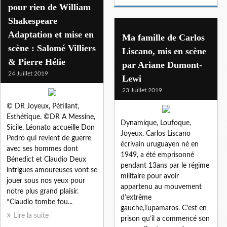
pour rien de William
Shakespeare
Adaptation et mise en
Ma famille de Carlos
scène : Salomé Villiers
Liscano, mis en scène
& Pierre Hélie
par Ariane Dumont-
24 Juillet 2019
Lewi
23 Juillet 2019
© DR Joyeux, Pétillant,
Esthétique. ©DR A Messine,
Dynamique, Loufoque,
Sicile, Léonato accueille Don
Joyeux. Carlos Liscano
Pedro qui revient de guerre
écrivain uruguayen né en
avec ses hommes dont
1949, a été emprisonné
Bénedict et Claudio Deux
pendant 13ans par le régime
intrigues amoureuses vont se
militaire pour avoir
jouer sous nos yeux pour
appartenu au mouvement
notre plus grand plaisir.
d’extrême
*Claudio tombe fou...
gauche,Tupamaros. C’est en
Lire la suite
prison qu’il a commencé son