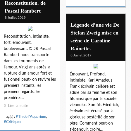
Reconstitution. de
Pascal Rambert
8 Juillet 2019
Légende d’une vie De
Stefan Zweig mise en
Reconstitution. Intimiste,
scène de Caroline
fort, émouvant,
Rainette.
bouleversant. ©DR Pascal
Rambert nous transporte
8 Juillet 2019
dans les tourments de
l’amour. Vingt ans après la
rupture d’un amour fort et
Émouvant, Profond,
fusionnel peut- on revivre les
Intimiste. Karl Amadeus
premiers instants, les
Frank écrivain célèbre est
premiers regards, les
adulé par sa femme et son
premières...
fils ainsi que par la société
viennoise. Son fils Friedrich,
Lire la suite
écrivain est écrasé par la
Tag(s) :
#Th de l'Aquarium
,
glorieuse postérité de son
#Critiques
père. Comment peut-on
s’épanouir, croire...