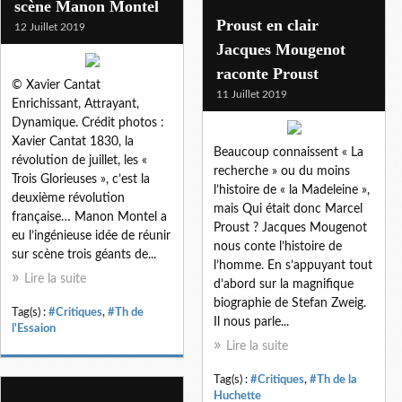
scène Manon Montel
Proust en clair
12 Juillet 2019
Jacques Mougenot
raconte Proust
© Xavier Cantat
11 Juillet 2019
Enrichissant, Attrayant,
Dynamique. Crédit photos :
Xavier Cantat 1830, la
Beaucoup connaissent « La
révolution de juillet, les «
recherche » ou du moins
Trois Glorieuses », c’est la
l’histoire de « la Madeleine »,
deuxième révolution
mais Qui était donc Marcel
française… Manon Montel a
Proust ? Jacques Mougenot
eu l’ingénieuse idée de réunir
nous conte l’histoire de
sur scène trois géants de...
l’homme. En s’appuyant tout
Lire la suite
d’abord sur la magnifique
biographie de Stefan Zweig.
Tag(s) :
#Critiques
,
#Th de
Il nous parle...
l'Essaion
Lire la suite
Tag(s) :
#Critiques
,
#Th de la
Huchette