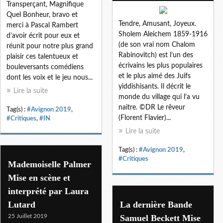
Transperçant, Magnifique
Quel Bonheur, bravo et
Tendre, Amusant, Joyeux.
merci à Pascal Rambert
Sholem Aleichem 1859-1916
d’avoir écrit pour eux et
(de son vrai nom Chalom
réunit pour notre plus grand
Rabinovitch) est l’un des
plaisir ces talentueux et
écrivains les plus populaires
bouleversants comédiens
et le plus aimé des Juifs
dont les voix et le jeu nous...
yiddishisants. Il décrit le
Lire la suite
monde du village qui l’a vu
naitre. ©DR Le rêveur
Tag(s) :
#Avignon 2019
,
(Florent Flavier)...
#Critiques
,
#IN
Lire la suite
Tag(s) :
#Avignon 2019
,
#Critiques
Mademoiselle Palmer
Mise en scène et
interprété par Laura
Lutard
La dernière Bande
25 Juillet 2019
Samuel Beckett Mise