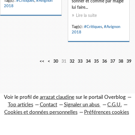
Tag(s) :
#Critiques
,
#Avignon
sonner et comme par magie
2018
lui faire...
Lire la suite
Tag(s) :
#Critiques
,
#Avignon
2018
1
2
<<
<
30
31
32
33
34
35
36
37
38
39
0
0
Voir le profil de
arrazat claudine
sur le portail Overblog
Top articles
Contact
Signaler un abus
C.G.U.
Cookies et données personnelles
Préférences cookies