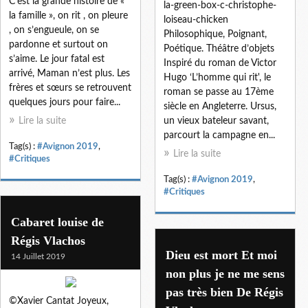
C’est la grande histoire de «
la-green-box-c-christophe-
la famille », on rit , on pleure
loiseau-chicken
, on s’engueule, on se
Philosophique, Poignant,
pardonne et surtout on
Poétique. Théâtre d’objets
s’aime. Le jour fatal est
Inspiré du roman de Victor
arrivé, Maman n’est plus. Les
Hugo ‘L’homme qui rit', le
frères et sœurs se retrouvent
roman se passe au 17ème
quelques jours pour faire...
siècle en Angleterre. Ursus,
Lire la suite
un vieux bateleur savant,
parcourt la campagne en...
Tag(s) :
#Avignon 2019
,
Lire la suite
#Critiques
Tag(s) :
#Avignon 2019
,
#Critiques
Cabaret louise de
Régis Vlachos
Dieu est mort Et moi
14 Juillet 2019
non plus je ne me sens
pas très bien De Régis
©Xavier Cantat Joyeux,