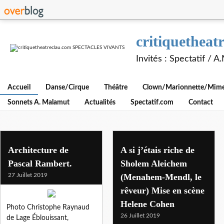
critiquethe
Invités : Spectatif / 
Accueil
Danse/Cirque
Théâtre
Clown/Marionnette/Mime/
Sonnets A. Malamut
Actualités
Spectatif.com
Contact
Architecture de
A si j’étais riche de
Pascal Rambert.
Sholem Aleichem
27 Juillet 2019
(Menahem-Mendl, le
rêveur) Mise en scène
Helene Cohen
Photo Christophe Raynaud
26 Juillet 2019
de Lage Éblouissant,