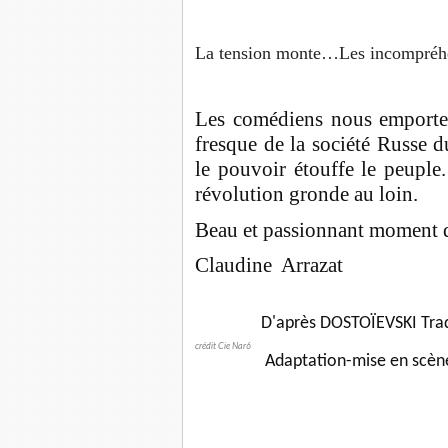
La tension monte…Les incompréhen
Les comédiens nous emporten
fresque de la société Russe d
le pouvoir étouffe le peuple
révolution gronde au loin.
Beau et passionnant moment d
Claudine Arrazat
D'après DOSTOÏEVSKI Tr
crédit Cie Nar6
Adaptation-mise en scè