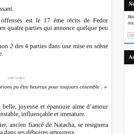
ssant.
Abo
 offensés est le 17 éme récits de Fedor
nou
 en quatre parties qui annonce quelque peu
E
m
on 2 des 4 parties dans une mise en scène
a
e.
i
l
crédit Cie Nar6
rions pu être heureux pour toujours ensemble
. »
e belle, joyeuse et épanouie aime d’amour
instable, influençable et immature.
er, ancien fiancé de Natacha, se resignera
ha dans ses déboires amoureux.