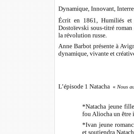
Dynamique, Innovant, Interre
Écrit en 1861, Humiliés et
Dostoïevski sous-titré roman
la révolution russe.
Anne Barbot présente à Avign
dynamique, vivante et créativ
L’épisode 1 Natacha
«
Nous au
*Natacha jeune fill
fou Aliocha un être 
*Ivan jeune romanci
et soutiendra Natac