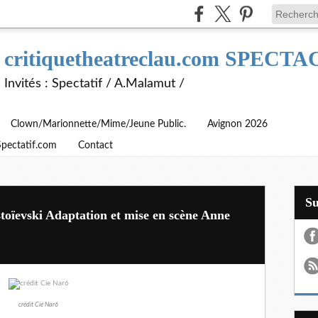
critiquetheatreclau.com SPEC
Invités : Spectatif / A.Malamut /
Clown/Marionnette/Mime/Jeune Public.
Avignon 2026
Spectatif.com
Contact
S
stoïevski Adaptation et mise en scène Anne
crédit Cie Nar6