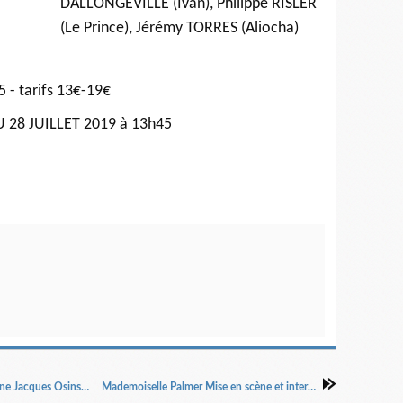
DALLONGEVILLE (Ivan), Philippe RISLER
(Le Prince), Jérémy TORRES (Aliocha)
- tarifs 13€-19€
U 28 JUILLET 2019 à 13h45
La dernière Bande Samuel Beckett Mise en scène Jacques Osinski Interprété par Denis Lavant.
Mademoiselle Palmer Mise en scène et interprété par Laura Lutard