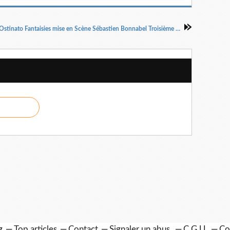
Cyrano Ostinato Fantaisies mise en Scène Sébastien Bonnabel Troisième pièce de théâtre immersif par La Cie du libre Acteur.
g
Top articles
Contact
Signaler un abus
C.G.U.
Co