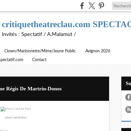
critiquetheatreclau.com SPEC
Invités : Spectatif / A.Malamut /
Clown/Marionnette/Mime/Jeune Public.
Avignon 2026
Spectatif.com
Contact
S
ène Régis De Martrin-Donos
photo L’œil de Paco