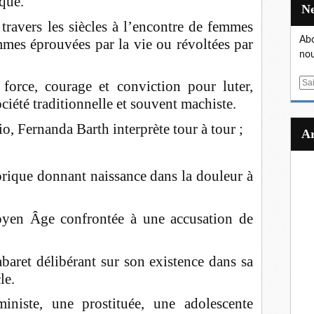
que.
ravers les siècles à l’encontre de femmes
Abo
mmes éprouvées par la vie ou révoltées par
nou
E
 force, courage et conviction pour luter,
m
ciété traditionnelle et souvent machiste.
a
rio, Fernanda Barth interprète tour à tour ;
i
l
rique donnant naissance dans la douleur à
yen Âge confrontée à une accusation de
baret délibérant sur son existence dans sa
le.
ministe, une prostituée, une adolescente