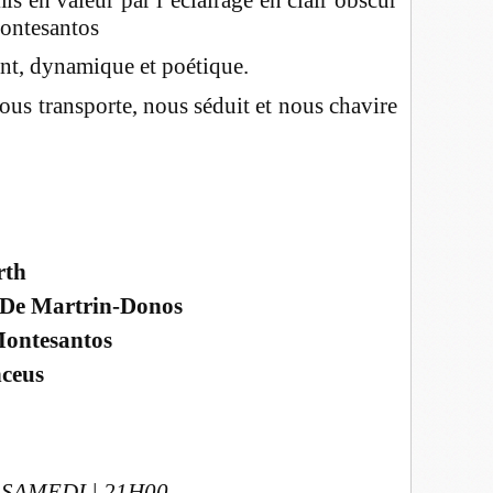
Montesantos
nt, dynamique et poétique.
us transporte, nous séduit et nous chavire
rth
s De Martrin-Donos
Montesantos
nceus
SAMEDI | 21H00