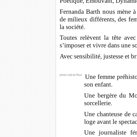
Poétique, Émouvant, Dynami
Fernanda Barth nous mène à t
de milieux différents, des fe
la société.
Toutes relèvent la tête avec
s’imposer et vivre dans une so
Avec sensibilité, justesse et b
Une femme préhisto
photo L’œil de Paco
son enfant.
Une bergère du Mo
sorcellerie.
Une chanteuse de ca
loge avant le spectac
Une journaliste fé