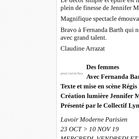
plein de finesse de Jennifer 
Magnifique spectacle émouva
Bravo à Fernanda Barth qui no
avec grand talent.
Claudine Arrazat
Des femmes
photo L’œil de Paco
Avec Fernanda Ba
Texte et mise en scène Régi
Création lumière Jennifer 
Présenté par le Collectif Ly
Lavoir Moderne Parisien
23 OCT > 10 NOV 19
MERCREDI, VENDREDI ET 