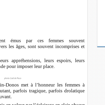
ent émus par ces femmes souvent
vers les âges, sont souvent incomprises et
urs appréhensions, leurs espoirs, leurs
onde pour imposer leur place.
photo L’œil de Paco
rin-Donos met à l’honneur les femmes à
cutant, parfois tragique, parfois drolatique
uvant.
is en valeur par l’éclairage en clair obscur