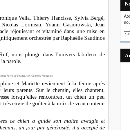
Abo
ronique Vella, Thierry Hancisse, Sylvia Bergé,
nou
, Nicolas Lormeau, Yoann Gasiorowski, Jean
acle réjouissant et vitaminé dans une mise en
E
nifiquement orchestrée par Raphaëlle Saudinos
m
a
i
Ruf, nous plonge dans l’univers fabuleux de
l
la parole.
stophe Raynaud de Lage, coll. Comédie-Française.
hine et Mariette reviennent à la ferme après
 leurs parents. Sur le chemin, elles chantent,
resse lorsqu’elles rencontrent un chien un peu
t très envie de goûter à la noix de veau contenu
es ce chien a guidé son maitre aveugle et
chemins, un jour par générosité, il a accepté de