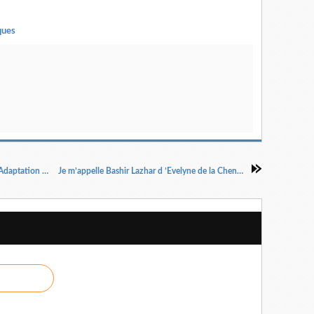
ques
Le chef d’œuvre inconnu d’Honoré de Balzac Adaptation théâtrale et jeu Catherine Aymerie, mise en scène Michel Favart.
Je m’appelle Bashir Lazhar d ’Evelyne de la Chenelière mise en scène Thomas Coste avec Thomas Drelon