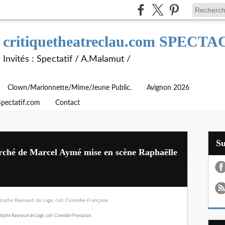
critiquetheatreclau.com SPEC
Invités : Spectatif / A.Malamut /
Clown/Marionnette/Mime/Jeune Public.
Avignon 2026
Spectatif.com
Contact
S
rché de Marcel Aymé mise en scène Raphaëlle
stophe Raynaud de Lage, coll. Comédie-Française.