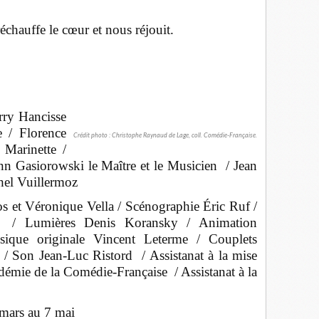
échauffe le cœur et nous réjouit.
rry Hancisse
e / Florence
Crédit photo : Christophe Raynaud de Lage, coll. Comédie-Française.
 Marinette /
n Gasiorowski le Maître et le Musicien / Jean
hel Vuillermoz
s et Véronique Vella / Scénographie Éric Ruf /
rt / Lumières Denis Koransky / Animation
ique originale Vincent Leterme / Couplets
 / Son Jean-Luc Ristord / Assistanat à la mise
émie de la Comédie-Française / Assistanat à la
mars au 7 mai