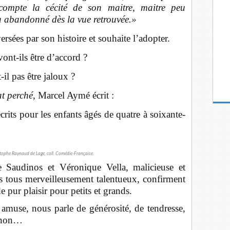
ompte la cécité de son maitre, maitre peu
a abandonné dès la vue retrouvée.»
rsées par son histoire et souhaite l’adopter.
ont-ils être d’accord ?
-il pas être jaloux ?
at perché
, Marcel Aymé écrit :
crits pour les enfants âgés de quatre à soixante-
stophe Raynaud de Lage, coll. Comédie-Française.
 Saudinos et Véronique Vella, malicieuse et
ns tous merveilleusement talentueux, confirment
 pur plaisir pour petits et grands.
amuse, nous parle de générosité, de tendresse,
u non…