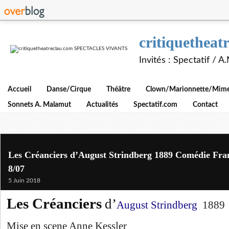
critiquethe
Invités : Spectatif / 
Accueil
Danse/Cirque
Théâtre
Clown/Marionnette/Mime/
Sonnets A. Malamut
Actualités
Spectatif.com
Contact
Les Créanciers d’August Strindberg 1889 Comédie Fran
8/07
5 Juin 2018
Les Créanciers
d’
August Strindberg
1889
Mise en scene Anne Kessler