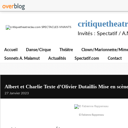
critiquethe
Invités : Spectatif / 
Accueil
Danse/Cirque
Théâtre
Clown/Marionnette/Mime/
Sonnets A. Malamut
Actualités
Spectatif.com
Contact
Albert et Charlie Texte d’Olivier Dutaillis Mise en scè
27 Janvier 2023
© Fabienne Rappeneau