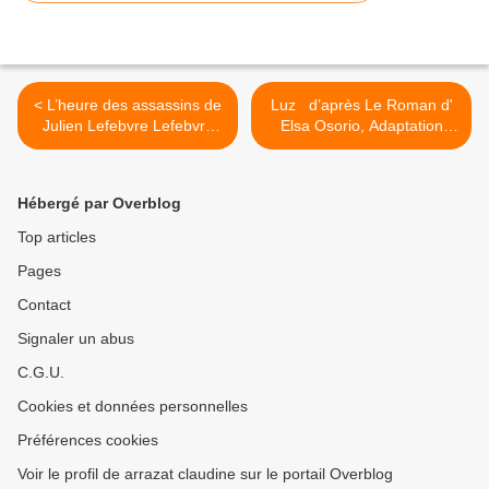
< L’heure des assassins de
Luz d’après Le Roman d'
Julien Lefebvre Lefebvre
Elsa Osorio, Adaptation
Mise en Scène Elie Rapp et
Paula Giusti, Mise en scène
Ludovic Laroche
Paula GIUSTI >
Hébergé par Overblog
Top articles
Pages
Contact
Signaler un abus
C.G.U.
Cookies et données personnelles
Préférences cookies
Voir le profil de arrazat claudine sur le portail Overblog