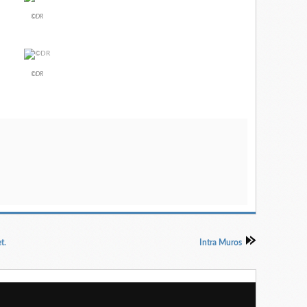
©DR
©DR
t.
Intra Muros