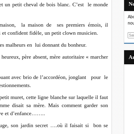
 et un petit cheval de bois blanc. C’est le monde
Abo
nou
aison, la maison de ses premiers émois, il
et confident fidèle, un petit clown musicien.
E
m
ses malheurs en lui donnant du bonheur.
a
i
 heureux, père absent, mère autoritaire « marcher
l
jouant avec brio de l’accordéon, jonglant pour le
uestionnements.
petit muret, cette ligne blanche sur laquelle il faut
omme disait sa mère. Mais comment garder son
êve et d’enfance……..
uge, son jardin secret ….où il faisait si bon se