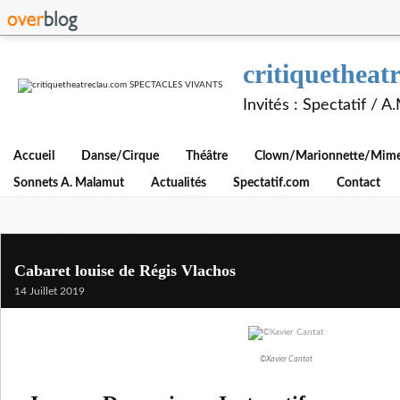
critiquethe
Invités : Spectatif / 
Accueil
Danse/Cirque
Théâtre
Clown/Marionnette/Mime/
Sonnets A. Malamut
Actualités
Spectatif.com
Contact
Cabaret louise de Régis Vlachos
14 Juillet 2019
©Xavier Cantat