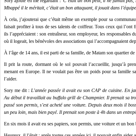
Sory ajoute en me regardant :
C’était un bon petit, il ne fumait pas, 
Mbappé il le méritait, c’était un bon attaquant, il jouait dans l’équi
À cela, j’ajouterai que c’était même un exemple pour sa communauté ;
faisait profiter à tous de ses talents de coiffeur. Tous ceux qui l’on
ils l’appréciaient : son entraîneur, son employeur, les responsables d
où il logeait, les bénévoles des associations qui l’accompagnaient dep
À l’âge de 14 ans, il est parti de sa famille, de Matam son quartier d
Il prit la route, dormant où le sol pouvait l’accueillir, jusqu’à pre
menant en Europe. Il ne voulait pas être un poids pour sa famille san
l’aider
.
Sory me dit :
L’année passée il avait eu son CAP de cuisine. En jan
Au début il travaillait au buffalo grill de Champnier. Il prenait sa trot
passé son permis, s’est acheté une voiture. Depuis deux mois il boss
un peu loin, mais bien payé. Il prenait son poste à 4h dans un entrep
En six mois il avait eu ses papiers, son permis, une voiture et un bon 
Heureux, il l’était ; après toutes ces années ici, il pouvait enfin aider 