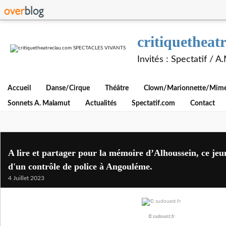
critiquethe
Invités : Spectatif / 
Accueil
Danse/Cirque
Théâtre
Clown/Marionnette/Mime/
Sonnets A. Malamut
Actualités
Spectatif.com
Contact
A lire et partager pour la mémoire d’Alhoussein, ce je
d'un contrôle de police à Angouléme.
4 Juillet 2023
© sudouest.fr