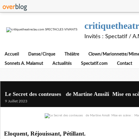
critiquethe
Invités : Spectatif / 
Accueil
Danse/Cirque
Théâtre
Clown/Marionnette/Mime/
Sonnets A. Malamut
Actualités
Spectatif.com
Contact
Le Secret des conteuses de Martine Amsili Mise en sc
9 Juillet 2023
Eloquent, Réjouissant, Pétillant.