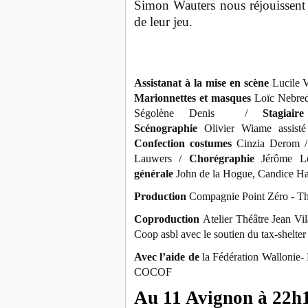
Simon Wauters nous réjouissent e
de leur jeu.
Assistanat à la mise en scène
Lucile 
Marionnettes et masques
Loïc Nebred
Ségolène Denis /
Stagiai
Scénographie
Olivier Wiame assist
Confection costumes
Cinzia Derom 
Lauwers /
Chorégraphie
Jérôme 
générale
John de la Hogue, Candice Han
Production
Compagnie Point Zéro - Th
Coproduction
Atelier Théâtre Jean Vi
Coop asbl avec le soutien du tax-shelte
Avec l’aide de
la Fédération Wallonie
COCOF
Au 11 Avignon à 22h