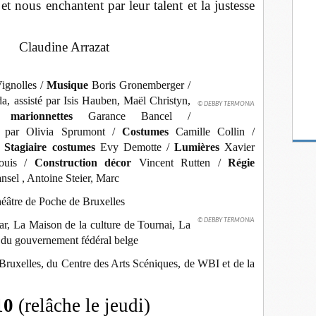
t nous enchantent par leur talent et la justesse
Claudine Arrazat
Vignolles /
Musique
Boris Gronemberger /
a, assisté par Isis Hauben, Maël Christyn,
© DEBBY TERMONIA
re marionnettes
Garance Bancel /
é par Olivia Sprumont /
Costumes
Camille Collin /
/
Stagiaire costumes
Evy Demotte /
Lumières
Xavier
Louis /
Construction décor
Vincent Rutten /
Régie
sel , Antoine Steier, Marc
éâtre de Poche de Bruxelles
© DEBBY TERMONIA
lar, La Maison de la culture de Tournai, La
r du gouvernement fédéral belge
- Bruxelles, du Centre des Arts Scéniques, de WBI et de la
10
(relâche le jeudi)