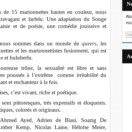
de 15 marionnettes hautes en couleur, nous
Abo
travagant et farfelu. Une adaptation du Songe
nou
taisie et de poésie, une comédie jouissive et
E
m
e, nous sommes dans un monde de
queers
,
les
a
ettes et les marionnettistes fusionnent, qui est
i
e et huluberlu.
l
reuse trône, la sexualité est libre et sans
tères poussés à l’extrême comme irritabilité du
nt et enchanteur à la fois.
ses, c’est vivant, riche et poétique.
sont pittoresques, très expressifs et éloquents.
iques, colorés et originaux.
hmed Ayed, Adrien de Biasi, Soazig De
Amber Kemp, Nicolas Laine, Héloïse Meire,