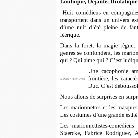
Loufoque, Déjanté,
Drolatique
Huit
comédiens
en compagnies 
transportent dans un univers ex
d’une nuit d’été pleine de fan
féerique.
Dans la foret, la magie règn
genres se confondent, les marionn
qui ? Qui aime qui ? C’est ludiqu
Une cacophonie amou
frontière, les carac
© DEBBY TERMONIA
Duc. C’est déboussola
Nous allons de surprises en surpri
Les marionnettes et les masques 
Les costumes d’une grande esthét
Les
marionnettistes
-
comédiens
A
Staercke, Fabrice Rodriguez, 