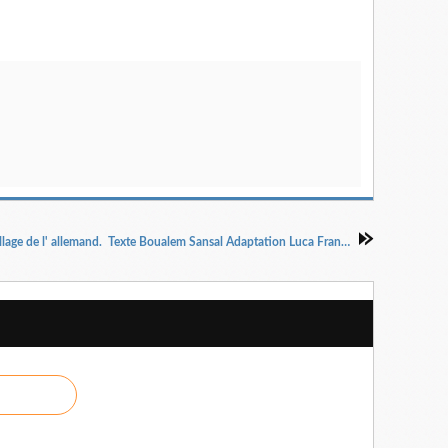
Le village de l' allemand. Texte Boualem Sansal Adaptation Luca Franceschi et Thierry Auzer. Mise en scène Luca Franceschi.