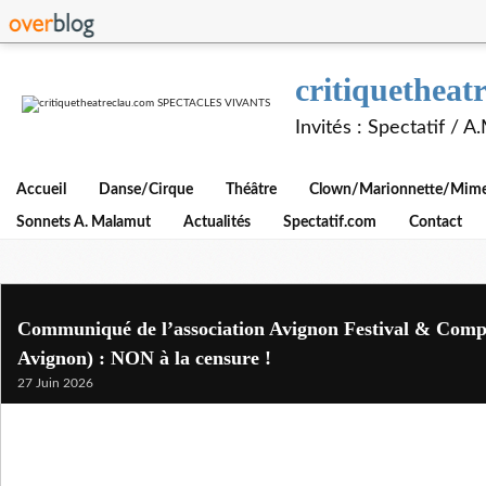
critiquethe
Invités : Spectatif / 
Accueil
Danse/Cirque
Théâtre
Clown/Marionnette/Mime/
Sonnets A. Malamut
Actualités
Spectatif.com
Contact
Communiqué de l’association Avignon Festival & Compag
Avignon) : NON à la censure !
27 Juin 2026