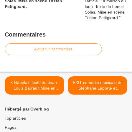
Solès. Mise en scène Tristan
Petitgirard.
Commentaires
Ajouter un commentaire
< Rabelais texte de Jean-
EXIT comédie musicale de
Louis Barrault Mise en
Stéphane Laporte et
scène Hervé Van der
Gaétan Borg Musique de
Meulen
Didier Bailly et mise en
scène de Patrick Alluin >
Hébergé par Overblog
Top articles
Pages