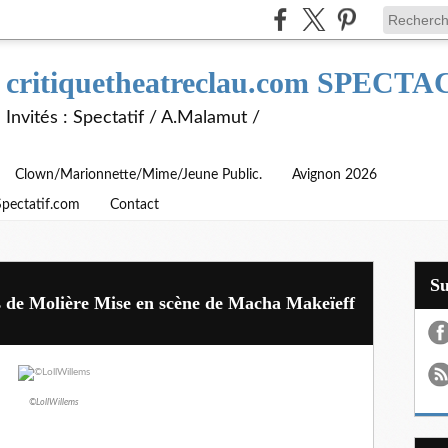
critiquetheatreclau.com SPEC
Invités : Spectatif / A.Malamut /
Clown/Marionnette/Mime/Jeune Public.
Avignon 2026
Spectatif.com
Contact
S
es de Molière Mise en scène de Macha Makeïeff
©LollWillems