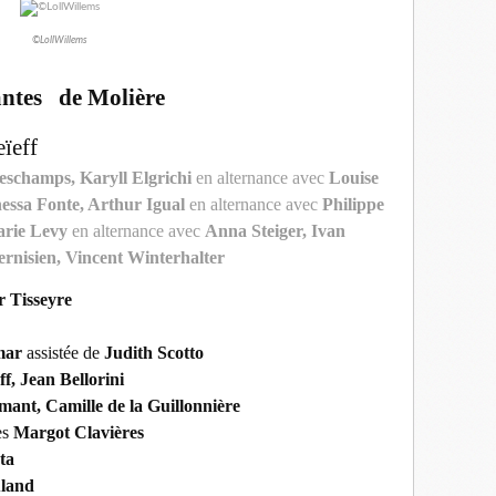
©LollWillems
antes de Molière
ïeff
eschamps, Karyll Elgrichi
en alternance avec
Louise
nessa Fonte, Arthur Igual
en alternance avec
Philippe
arie Levy
en alternance avec
Anna Steiger, Ivan
rnisien, Vincent Winterhalter
r Tisseyre
mar
assistée de
Judith Scotto
f, Jean Bellorini
mant, Camille de la Guillonnière
es
Margot Clavières
sta
land