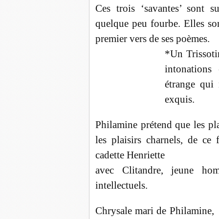
Ces trois ‘savantes’ sont s
quelque peu fourbe. Elles son
premier vers de ses poèmes.
*Un Trissoti
intonations
étrange qui 
exquis.
Philamine prétend que les pla
les plaisirs charnels, de ce 
cadette Henriette
avec Clitandre, jeune ho
intellectuels.
Chrysale mari de Philamine, s