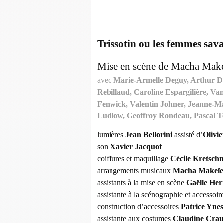
Trissotin ou les femmes sav
Mise en scène de Macha Make
avec
Marie-Armelle Deguy, Arthur D
Rebillaud, Caroline Espargilière, Va
Fenwick, Valentin Johner, Jeanne-M
Ludlow, Geoffroy Rondeau, Pascal Te
lumières
Jean Bellorini
assisté d’
Olivie
son
Xavier Jacquot
coiffures et maquillage
Cécile Kretsch
arrangements musicaux
Macha Makeïef
assistants à la mise en scène
Gaëlle Her
assistante à la scénographie et accessoir
construction d’accessoires
Patrice Yne
assistante aux costumes
Claudine Crau