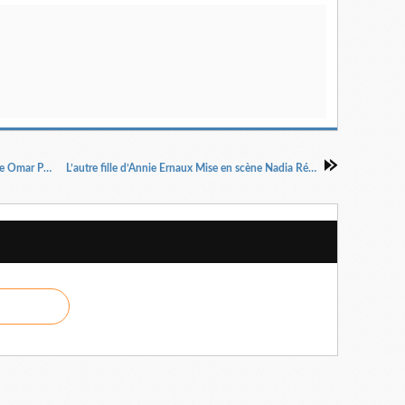
Amour et psyché d’après Molière Mise en scène Omar Porras
L’autre fille d’Annie Ernaux Mise en scène Nadia Rémita