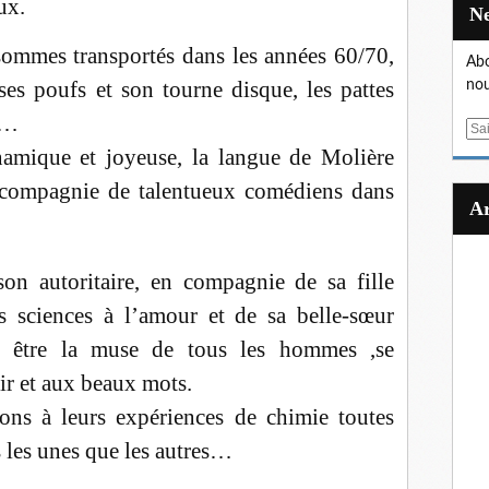
ux.
sommes transportés dans les années 60/70,
Abo
es poufs et son tourne disque, les pattes
nou
rs…
E
amique et joyeuse, la langue de Molière
m
a
n compagnie de talentueux comédiens dans
i
l
on autoritaire, en compagnie de sa fille
 sciences à l’amour et de sa belle-sœur
nt être la muse de tous les hommes ,se
ir et aux beaux mots.
ons à leurs expériences de chimie toutes
 les unes que les autres…