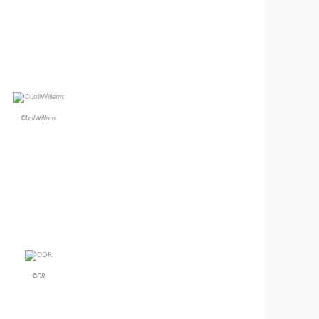
©LollWillems
©DR