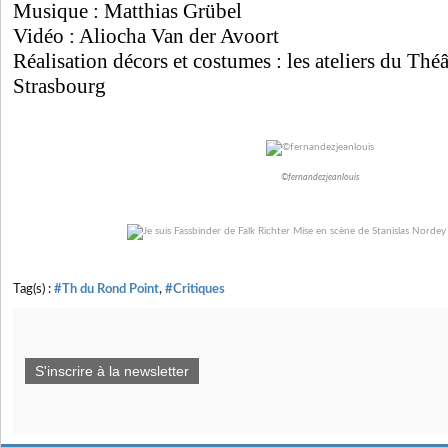
Musique : Matthias Grübel
Vidéo : Aliocha Van der Avoort
Réalisation décors et costumes : les ateliers du Thé
Strasbourg
©fernandezjeanlouis
Tag(s) :
#Th du Rond Point
,
#Critiques
S'inscrire à la newsletter