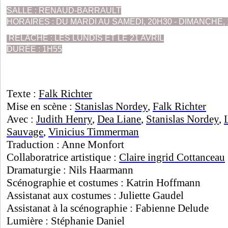
SALLE : RENAUD-BARRAULT
HORAIRES : DU MARDI AU SAMEDI, 20H30 - DIMANCHE, 
RELÂCHE : LES LUNDIS ET LE 21 AVRIL
DURÉE : 1H55
Texte :
Falk Richter
Mise en scène :
Stanislas Nordey
,
Falk Richter
Avec :
Judith Henry
,
Dea Liane
,
Stanislas Nordey
,
Sauvage
,
Vinicius Timmerman
Traduction : Anne Monfort
Collaboratrice artistique :
Claire ingrid Cottanceau
Dramaturgie : Nils Haarmann
Scénographie et costumes : Katrin Hoffmann
Assistanat aux costumes : Juliette Gaudel
Assistanat à la scénographie : Fabienne Delude
Lumière : Stéphanie Daniel