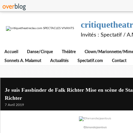
critiquethe
Invités : Spectatif / 
Accueil
Danse/Cirque
Théâtre
Clown/Marionnette/Mime/
Sonnets A. Malamut
Actualités
Spectatif.com
Contact
Je suis Fassbinder de Falk Richter Mise en scène de Sta
Richter
7 Avril 2019
©fernandezjeanlouis