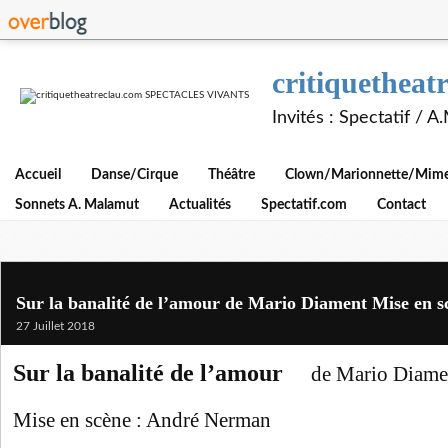
critiquethe
Invités : Spectatif / 
Accueil
Danse/Cirque
Théâtre
Clown/Marionnette/Mime/
Sonnets A. Malamut
Actualités
Spectatif.com
Contact
Sur la banalité de l’amour de Mario Diament Mise en 
27 Juillet 2018
Sur la banalité de l’amour
de Mario Diame
Mise en scène :
André Nerman