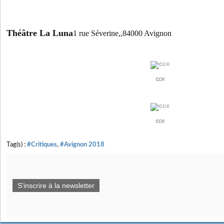
Théâtre La Luna
1 rue Séverine,,84000 Avignon
©DR
©DR
Tag(s) :
#Critiques
,
#Avignon 2018
S'inscrire à la newsletter