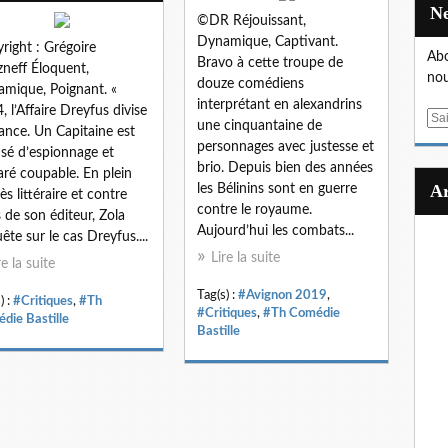
©DR Réjouissant,
Dynamique, Captivant.
right : Grégoire
Abo
Bravo à cette troupe de
neff Éloquent,
nou
douze comédiens
mique, Poignant. «
interprétant en alexandrins
, l’Affaire Dreyfus divise
E
une cinquantaine de
rance. Un Capitaine est
m
personnages avec justesse et
sé d’espionnage et
a
brio. Depuis bien des années
aré coupable. En plein
i
les Bélinins sont en guerre
ès littéraire et contre
l
contre le royaume.
is de son éditeur, Zola
Aujourd’hui les combats...
ête sur le cas Dreyfus....
Lire la suite
re la suite
Tag(s) :
#Avignon 2019
,
) :
#Critiques
,
#Th
#Critiques
,
#Th Comédie
die Bastille
Bastille