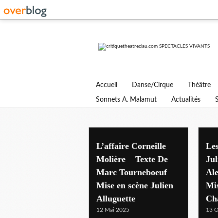
Accueil
Danse/Cirque
Théâtre
Sonnets A. Malamut
Actualités
th comedie bastille
L’affaire Corneille
Le
Molière Texte De
Jul
Marc Tourneboeuf
Al
Mise en scène Julien
Mis
Alluguette
Cha
12 Mai 2025
13 O