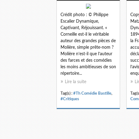
Crédit photo : © Philippe
Copy
Escalier Dynamique,
Matz
Captivant, Réjouissant. «
Dyna
Corneille est-il le véritable
1894
auteur des grandes pièces de
la F
Molière, simple prête-nom ?
accu
Molière n’est-il que l’auteur
décl
des farces et des comédies
succ
les moins ambitieuses de son
l’av
répertoire...
enqu
Lire la suite
Li
Tag(s) :
#Th Comédie Bastille
,
Tag(s
#Critiques
Comé