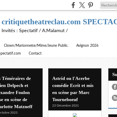
critiquetheatreclau.com SPEC
Invités : Spectatif / A.Malamut /
Clown/Marionnette/Mime/Jeune Public.
Avignon 2026
Spectatif.com
Contact
S
s Téméraires de
Astrid ou l'Acerbe
ien Delpech et
comédie Ecrit et mis
exandre Foulon
en scène par Marc
e en scène de
Tourneboeuf
rlotte Matzneff
23 Décembre 2021
ctobre 2023