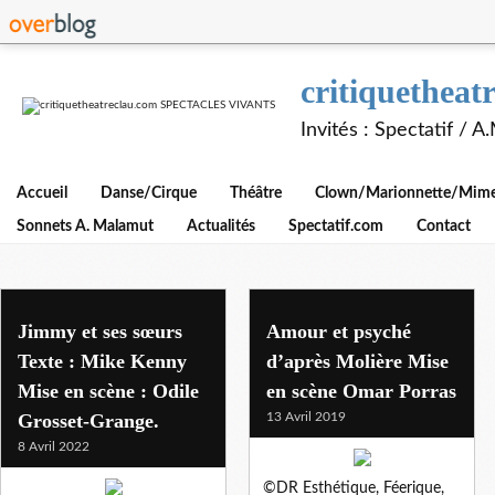
critiquethe
Invités : Spectatif / 
Accueil
Danse/Cirque
Théâtre
Clown/Marionnette/Mime/
Sonnets A. Malamut
Actualités
Spectatif.com
Contact
th 71 malakoff
Jimmy et ses sœurs
Amour et psyché
Texte : Mike Kenny
d’après Molière Mise
Mise en scène : Odile
en scène Omar Porras
Grosset-Grange.
13 Avril 2019
8 Avril 2022
©DR Esthétique, Féerique,