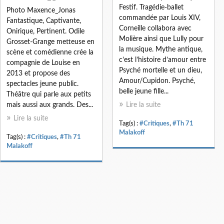
Festif. Tragédie-ballet
Photo Maxence_Jonas
commandée par Louis XIV,
Fantastique, Captivante,
Corneille collabora avec
Onirique, Pertinent. Odile
Molière ainsi que Lully pour
Grosset-Grange metteuse en
la musique. Mythe antique,
scène et comédienne crée la
c’est l’histoire d’amour entre
compagnie de Louise en
Psyché mortelle et un dieu,
2013 et propose des
Amour/Cupidon. Psyché,
spectacles jeune public.
belle jeune fille...
Théâtre qui parle aux petits
mais aussi aux grands. Des...
Lire la suite
Lire la suite
Tag(s) :
#Critiques
,
#Th 71
Malakoff
Tag(s) :
#Critiques
,
#Th 71
Malakoff