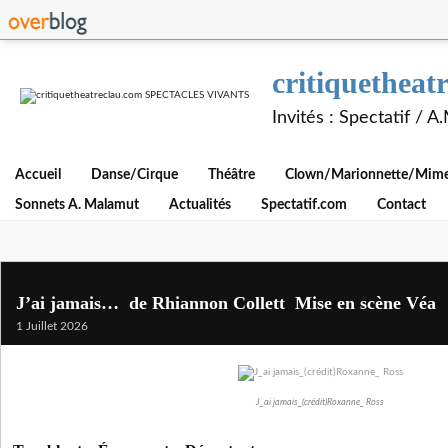
critiquethe
Invités : Spectatif / 
Accueil
Danse/Cirque
Théâtre
Clown/Marionnette/Mime/
Sonnets A. Malamut
Actualités
Spectatif.com
Contact
J’ai jamais… de Rhiannon Collett Mise en scène Véa
1 Juillet 2026
J_ai jamais_(crédit)Roxanne_ Ross