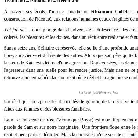
Troublant – Émouvant – Déroutant
À travers ses écrits, l'autrice canadienne
Rhiannon Collett
s'in
construction de l'identité, aux relations humaines et aux fragilités de n
J'ai jamais...
, nous plonge dans l'univers de l'adolescence : les amit
colères, les blessures et les doutes, dans un récit entre réalisme et fant
Sam a seize ans. Solitaire et réservée, elle se lie d'une profonde ami
libre, audacieuse et différente des autres. Alors que son père quitte 
la sœur de Kate est victime d'une agression. Bouleversées, les deux ad
l'agresseur dans une ruelle pour lui rendre justice. Mais rien ne 
retrouve alors entraînée dans un récit où le réel et l'imaginaire se con
J_ai jamais_(crédit)Roxanne_ Ross
Un récit qui nous parle des difficultés de grandir, de la découverte d
faites aux femmes et des blessures familiales.
La mise en scène de
Véa
(Véronique Bossé) est magnifiquement orc
parole de Sam et sur notre imaginaire. Une frontière floue entre le ré
récit et peut parfois dérouter. Mais la curiosité qu'elle suscite et l'inté