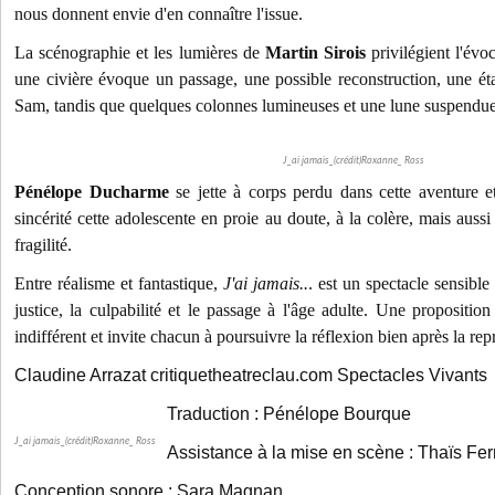
nous donnent envie d'en connaître l'issue.
La scénographie et les lumières de
Martin Sirois
privilégient l'évo
une civière évoque un passage, une possible reconstruction, une é
Sam, tandis que quelques colonnes lumineuses et une lune suspendue i
J_ai jamais_(crédit)Roxanne_ Ross
Pénélope Ducharme
se jette à corps perdu dans cette aventure 
sincérité cette adolescente en proie au doute, à la colère, mais auss
fragilité.
Entre réalisme et fantastique,
J'ai jamais..
. est un spectacle sensible
justice, la culpabilité et le passage à l'âge adulte. Une proposition
indifférent et invite chacun à poursuivre la réflexion bien après la rep
Claudine Arrazat critiquetheatreclau.com Spectacles Vivants
Traduction : Pénélope Bourque
J_ai jamais_(crédit)Roxanne_ Ross
Assistance à la mise en scène : Thaïs Fer
Conception sonore : Sara Magnan