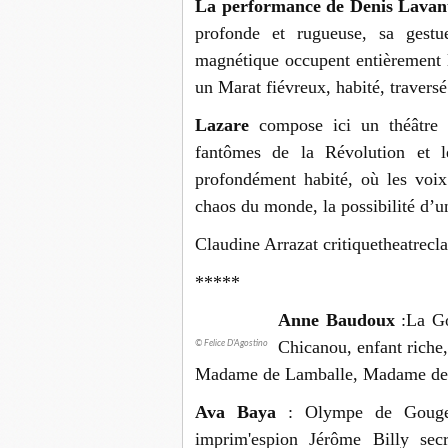
La performance de Denis Lavant 
profonde et rugueuse, sa gestu
magnétique occupent entièrement l
un Marat fiévreux, habité, traversé
Lazare
compose ici un théâtre 
fantômes de la Révolution et l
profondément habité, où les voix
chaos du monde, la possibilité d’u
Claudine Arrazat critiquetheatrecl
*****
Anne Baudoux
:La Go
Chicanou, enfant riche,
© Felice D'Agostino
Madame de Lamballe, Madame de 
Ava Baya
: Olympe de Gouges
imprim'espion Jérôme Billy sec