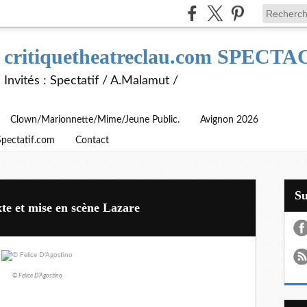
critiquetheatreclau.com SPEC
Invités : Spectatif / A.Malamut /
Clown/Marionnette/Mime/Jeune Public.
Avignon 2026
Spectatif.com
Contact
S
et mise en scène Lazare
© Felice D'Agostino