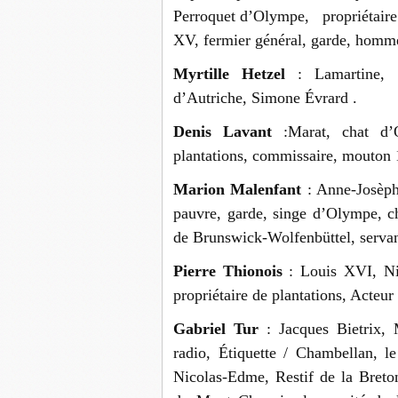
Perroquet d’Olympe, propriétaire
XV, fermier général, garde, homme 
Myrtille Hetzel
: Lamartine, C
d’Autriche, Simone Évrard .
Denis Lavant
:Marat, chat d
plantations, commissaire, mouton 
Marion Malenfant
: Anne-Josèph
pauvre, garde, singe d’Olympe, 
de Brunswick-Wolfenbüttel, serva
Pierre Thionois
: Louis XVI, Ni
propriétaire de plantations, Acteu
Gabriel Tur
: Jacques Bietrix, 
radio, Étiquette / Chambellan, l
Nicolas-Edme, Restif de la Breto