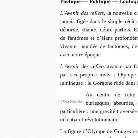
Poétique — Politique — Loufoq
L’Avenir des reflets,
la nouvelle c
jamais figée dans le simple récit d
déborde, chante, délire parfois. E
de fantômes et d’élans profondé
vivante, peuplée de fantômes, de
avec notre époque.
L’Avenir des reflets
avance par f
par ses propres mots ; Olympe 
lumineuse ; la Gorgone rôde dans 
Au centre de cette r
burlesques, absurdes, 
© Felice D'Agostino
particulière : une gravité traversé
un cabaret révolutionnaire.
La figure d’Olympe de Gouges occ