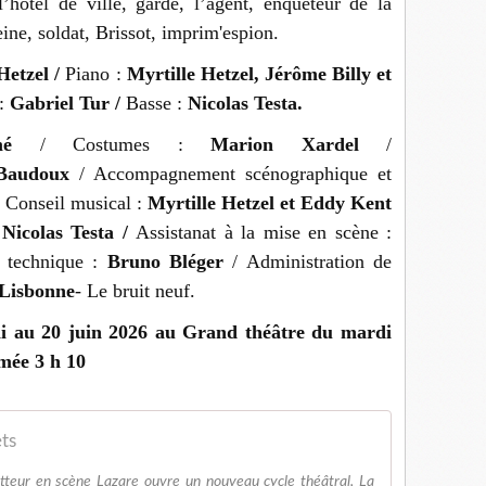
hôtel de ville, garde, l’agent, enquêteur de la
ne, soldat, Brissot, imprim'espion.
Hetzel /
Piano :
Myrtille Hetzel, Jérôme Billy et
 :
Gabriel Tur /
Basse :
Nicolas Testa.
mé
/ Costumes :
Marion Xardel
/
Baudoux
/ Accompagnement scénographique et
 Conseil musical :
Myrtille Hetzel et Eddy Kent
:
Nicolas Testa /
Assistanat à la mise en scène :
n technique :
Bruno Bléger
/ Administration de
Lisbonne
- Le bruit neuf.
i au 20 juin 2026 au Grand théâtre du mardi
mée 3 h 10
ets
metteur en scène Lazare ouvre un nouveau cycle théâtral, La