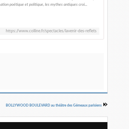
ion poétique et politique, les mythes antiques croi...
https://www.colline.fr/spectacles/lavenir-des-reflets
BOLLYWOOD BOULEVARD au théâtre des Gémeaux parisiens