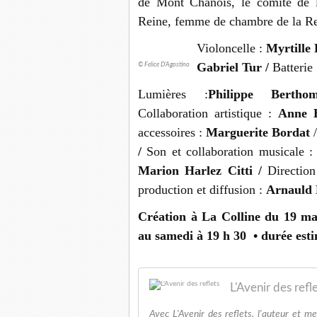
de Mont Chanois, le comité de l’
Reine, femme de chambre de la Rei
Violoncelle :
Myrtille 
Gabriel Tur /
Batterie
© Felice D'Agostino
Lumières :
Philippe Bertho
Collaboration artistique :
Anne 
accessoires :
Marguerite Bordat
/
/
Son et collaboration musicale 
Marion Harlez Citti /
Directio
production et diffusion :
Arnauld 
Création à La Colline du 19 ma
au samedi à 19 h 30 • durée esti
L'Avenir des refl
Avec L'Avenir des reflets, l'auteur et 