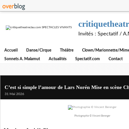
critiquethe
Invités : Spectatif / 
Accueil
Danse/Cirque
Théâtre
Clown/Marionnette/Mime/
Sonnets A. Malamut
Actualités
Spectatif.com
Contact
C’est si simple l’amour de Lars Norén Mise en scène Ch
31 Mai 2026
Photographie © Vincent Berenger