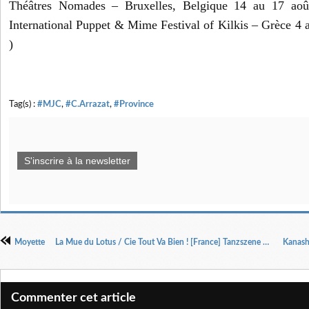
Théâtres Nomades – Bruxelles, Belgique 14 au 17 août
International Puppet & Mime Festival of Kilkis – Grèce 4 
)
Tag(s) :
#MJC
,
#C.Arrazat
,
#Province
S'inscrire à la newsletter
Moyette La Mue du Lotus / Cie Tout Va Bien ! [France] Tanzszene Bremen [Allemagne] Ateliers Indigo [Belgique] Mise en scène :Virginie Marouzé
Commenter cet article