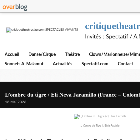
critiquethe
Invités : Spectatif / 
Accueil
Danse/Cirque
Théâtre
Clown/Marionnette/Mime/
Sonnets A. Malamut
Actualités
Spectatif.com
Contact
L’ombre du tigre / Eli Neva Jaramillo (France – Colomb
18 Mai 2026
L_Ombre du Tigre (c) Lhia Farfalla