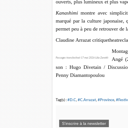
ouverts, plus lumineux et plus vap
Kanashimi
montre avec simplicit
marqué par la culture japonaise,
permet peu à peu de retrouver de l
Claudine Arrazat critiquetheatrecl
Montage
Angé (2
Passages-transfestival-17 mai 2026-Lilia Zanetti-
son : Hugo Divetain / Discussio
Penny Diamantopoulou
Tag(s) :
#D.C
,
#C.Arrazat
,
#Province
,
#Festiv
S'inscrire à la newsletter