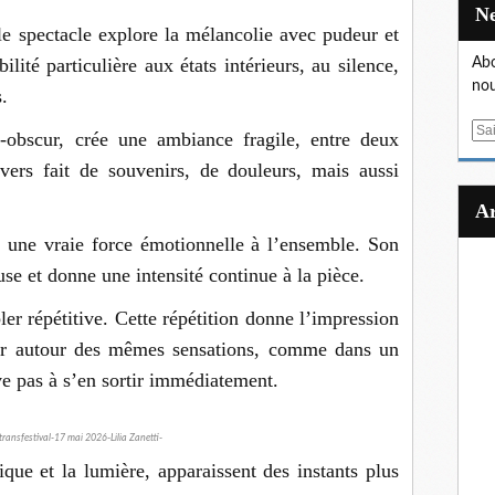
le spectacle explore la mélancolie avec pudeur et
ilité particulière aux états intérieurs, au silence,
Abo
nou
.
E
-obscur, crée une ambiance fragile, entre deux
m
ivers fait de souvenirs, de douleurs, mais aussi
a
i
l
e une vraie force émotionnelle à l’ensemble. Son
se et donne une intensité continue à la pièce.
er répétitive. Cette répétition donne l’impression
ner autour des mêmes sensations, comme dans un
ve pas à s’en sortir immédiatement.
ransfestival-17 mai 2026-Lilia Zanetti-
que et la lumière, apparaissent des instants plus