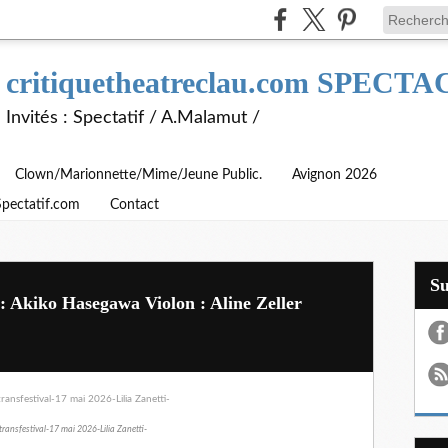
critiquetheatreclau.com SPEC
Invités : Spectatif / A.Malamut /
Clown/Marionnette/Mime/Jeune Public.
Avignon 2026
Spectatif.com
Contact
S
: Akiko Hasegawa Violon : Aline Zeller
ransfestival-17 mai 2026-Lilia Zanetti-