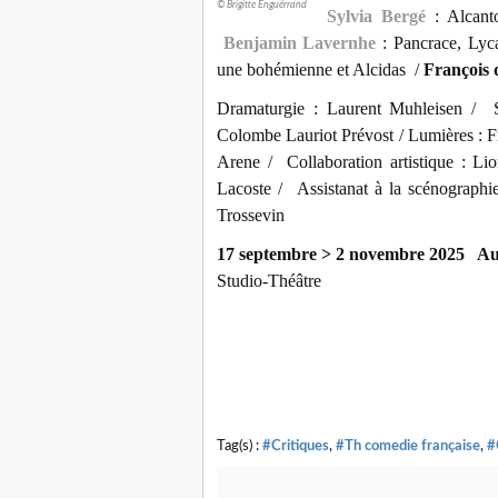
© Brigitte Enguérrand
Sylvia Bergé
: Alcan
Benjamin Lavernhe
: Pancrace, Ly
une bohémienne et Alcidas /
François 
Dramaturgie : Laurent Muhleisen / 
Colombe Lauriot Prévost / Lumières : 
Arene / Collaboration artistique : Li
Lacoste / Assistanat à la scénographi
Trossevin
17 septembre > 2 novembre 2025 A
Studio-Théâtre
Tag(s) :
#Critiques
,
#Th comedie française
,
#