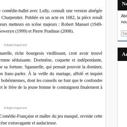
comédie-ballet avec Lully, connaît une version abrégée
Abo
Charpentier. Publiée en un acte en 1682, la pièce renaît
nou
sieurs metteurs en scène majeurs : Robert Manuel (1949-
Seweryn (1999) et Pierre Pradinas (2008).
E
m
a
© Brigitte Enguérrand
i
elle, riche bourgeois vieillissant, croit avoir trouvé
l
emme séduisante. Dorimène, coquette et indépendante,
r sa fortune. Sganarelle, qui pensait pouvoir la dominer,
n franc-parler. À la veille du mariage, affolé et inquiet
et bohémiennes, dont les conseils ne font que le confondre
 et le frère de la jeune femme le contraignent finalement à
© Brigitte Enguérrand
Comédie-Française et maître du jeu masqué, revisite cette
scène
extravagante et audacieuse.