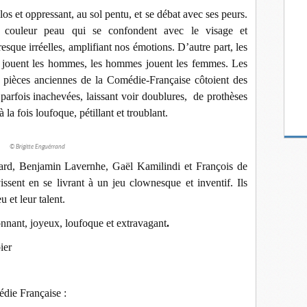
os et oppressant, au sol pentu, et se débat avec ses peurs.
 couleur peau qui se confondent avec le visage et
resque irréelles, amplifiant nos émotions. D’autre part, les
es jouent les hommes, les hommes jouent les femmes. Les
s pièces anciennes de la Comédie-Française côtoient des
arfois inachevées, laissant voir doublures, de prothèses
à la fois loufoque, pétillant et troublant.
© Brigitte Enguérrand
ard, Benjamin Lavernhe, Gaël Kamilindi et François de
issent en se livrant à un jeu clownesque et inventif. Ils
u et leur talent.
lonnant, joyeux, loufoque et extravagant
.
ier
die Française :