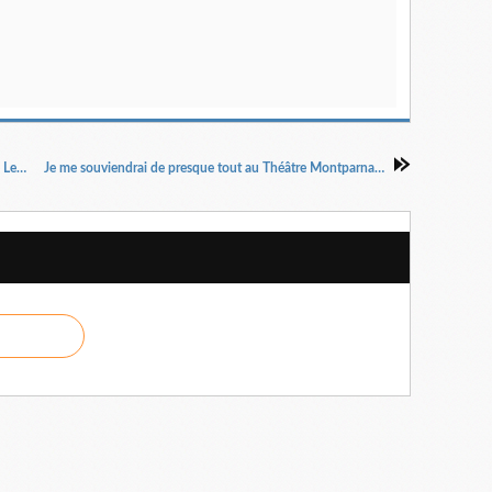
Donnez-moi un coupable au hasard au théâtre Lepic.
Je me souviendrai de presque tout au Théâtre Montparnasse.