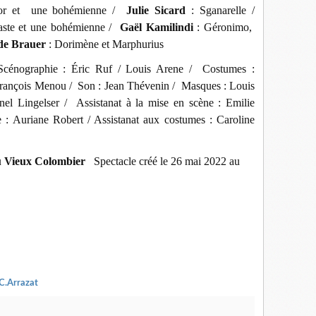
tor et une bohémienne /
Julie Sicard
: Sganarelle /
caste et une bohémienne /
Gaël Kamilindi
: Géronimo,
de Brauer
: Dorimène et Marphurius
Scénographie : Éric Ruf / Louis Arene / Costumes :
François Menou / Son : Jean Thévenin / Masques : Louis
onel Lingelser / Assistanat à la mise en scène : Emilie
e : Auriane Robert / Assistanat aux costumes : Caroline
u Vieux Colombier
Spectacle créé le 26 mai 2022 au
C.Arrazat