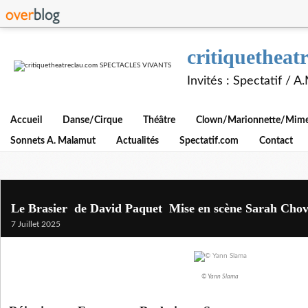
critiquethe
Invités : Spectatif / 
Accueil
Danse/Cirque
Théâtre
Clown/Marionnette/Mime/
Sonnets A. Malamut
Actualités
Spectatif.com
Contact
Le Brasier de David Paquet Mise en scène Sarah Chov
7 Juillet 2025
© Yann Slama