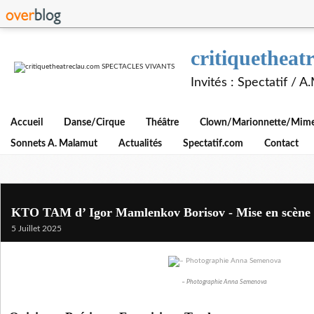
critiquethe
Invités : Spectatif / 
Accueil
Danse/Cirque
Théâtre
Clown/Marionnette/Mime/
Sonnets A. Malamut
Actualités
Spectatif.com
Contact
KTO TAM d’ Igor Mamlenkov Borisov - Mise en scène 
5 Juillet 2025
– Photographie Anna Semenova