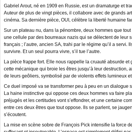
Gabriel Arout, né en 1909 en Russie, est un dramaturge et tra
Auteur de plus de vingt pièces, il collabore avec de grands art
cinéma. Sa dernière pièce, OUI, célèbre la liberté humaine fa
Sur un plateau nu, dans la pénombre, deux hommes que tout 
une cellule par des bourreaux nazis qui se délectent de leur sort
français ; l’autre, ancien SA, trahi par le régime qu’il a servi. I
survivre. Et un seul pourra vivre, s’il tue l’autre.
La pièce frappe fort. Elle nous rappelle la cruauté absurde et 
cette mécanique qui broie les êtres jusqu’à leur destruction, a
de leurs geôliers, symbolisé par de violents effets lumineux e
Ce duel imposé va se transformer peu à peu en un dialogue su
La haine instinctive qui oppose ces deux hommes va faire plac
préjugés et les certitudes vont s’effondrer, et une certaine co
entre ces deux êtres que tout oppose. Ils se parlent, se jaugen
s’écoutent.
La mise en scène sobre de François Pick intensifie la force de
suffocant et insoutenable. L’espace est simplement défini par 