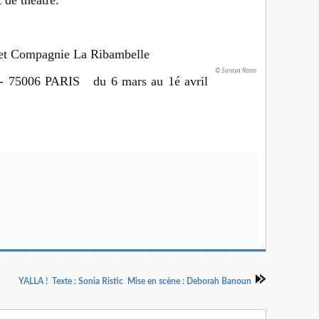
de théâtre.
 et Compagnie La Ribambelle
© Soraya Rams
e - 75006 PARIS du 6 mars au 1é avril
YALLA ! Texte : Sonia Ristic Mise en scène : Deborah Banoun