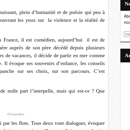
puissant, plein d’humanité et de poésie qui peu à
Abo
uvrant les yeux sur la violence et la réalité de
nou
E
 France, il est comédien, aujourd’hui il est de
m
a
mère auprès de son père décédé depuis plusieurs
i
urs de vacances, il décide de partir en mer comme
l
re. Il évoque ses souvenirs d’enfance, les conseils
épanche sur ses choix, sur son parcours. C’est
de nulle part l’interpelle, mais qui est-ce ? Que
© Soraya Rams
i par les flots. Tous deux vont dialoguer, évoquer