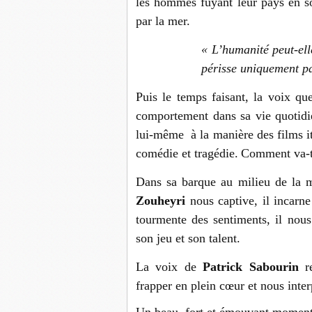
les hommes fuyant leur pays en so
par la mer.
« L’humanité peut-ell
périsse uniquement pa
Puis le temps faisant, la voix q
comportement dans sa vie quotidie
lui-même
à la manière des films i
comédie et tragédie.
Comment va-t-i
Dans sa barque au milieu de la 
Zouheyri
nous captive, il incarne
tourmente des sentiments, il nou
son jeu et son talent.
La voix de
Patrick Sabourin
r
frapper en plein cœur et nous inter