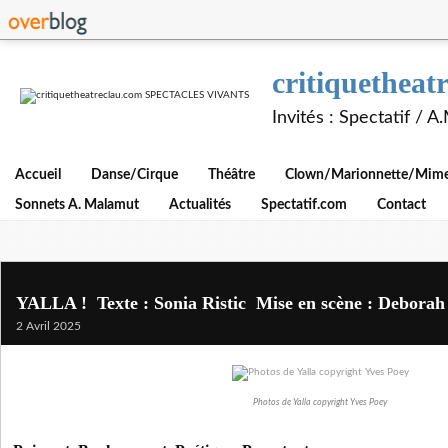
critiquethe
Invités : Spectatif / 
Accueil
Danse/Cirque
Théâtre
Clown/Marionnette/Mime/
Sonnets A. Malamut
Actualités
Spectatif.com
Contact
YALLA ! Texte : Sonia Ristic Mise en scène : Debora
2 Avril 2025
Photos de Yalla copyright Yves Poey