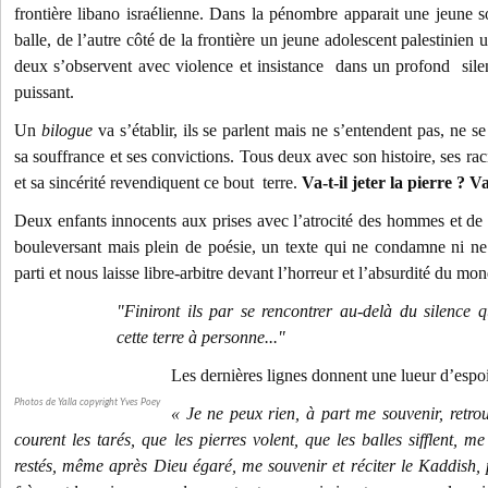
frontière libano israélienne. Dans la pénombre apparait une jeune so
balle, de l’autre côté de la frontière un jeune adolescent palestinien
deux s’observent avec violence et insistance dans un profond sile
puissant.
Un
bilogue
va s’établir, ils se parlent mais ne s’entendent pas, ne 
sa souffrance et ses convictions. Tous deux avec son histoire, ses rac
et sa sincérité revendiquent ce bout terre.
Va-t-il jeter la pierre ? Va
Deux enfants innocents aux prises avec l’atrocité des hommes et de l
bouleversant mais plein de poésie, un texte qui ne condamne ni n
parti et nous laisse libre-arbitre devant l’horreur et l’absurdité du
"Finiront ils par se rencontrer au-delà du silence
cette terre à personne..."
Les dernières lignes donnent une lueur d’espo
Photos de Yalla copyright Yves Poey
« Je ne peux rien, à part me souvenir, retrou
courent les tarés, que les pierres volent, que les balles sifflent, 
restés, même après Dieu égaré, me souvenir et réciter le Kaddish, 