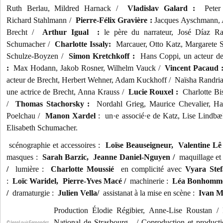
Ruth Berlau, Mildred Harnack /
Vladislav Galard :
Peter W
Richard Stahlmann /
Pierre-Félix Gravière :
Jacques Ayschmann, A
Brecht /
Arthur Igual :
le père du narrateur, José Díaz Ra
Schumacher /
Charlotte Issaly:
Marcauer, Otto Katz, Margarete St
Schulze-Boyzen /
Simon Kretchkoff :
Hans Coppi, un acteur d
:
Max Hodann, Jakob Rosner, Wilhelm Vauck /
Vincent Pacaud 
acteur de Brecht, Herbert Wehner, Adam Kuckhoff / Naïsha Randrian
une actrice de Brecht, Anna Krauss /
Lucie Rouxel :
Charlotte Bis
/
Thomas Stachorsky :
Nordahl Grieg, Maurice Chevalier, Ha
Poelchau /
Manon Xardel
: un·e associé·e de Katz, Lise Lindbæ
Elisabeth Schumacher.
scénographie et accessoires :
Loïse Beauseigneur, Valentine Lê
masques :
Sarah Barzic, Jeanne Daniel-Nguyen /
maquillage et
/
lumière :
Charlotte Moussié
en complicité avec
Vyara Ste
:
Loïc Waridel,
Pierre-Yves Macé /
machinerie :
Léa Bonhomm
/
dramaturgie :
Julien Vella/
assistanat à la mise en scène :
Ivan M
Production Élodie Régibier, Anne-Lise Roustan /
National de Strasbourg. / Coproduction et produc
©JeanLouisFernandez