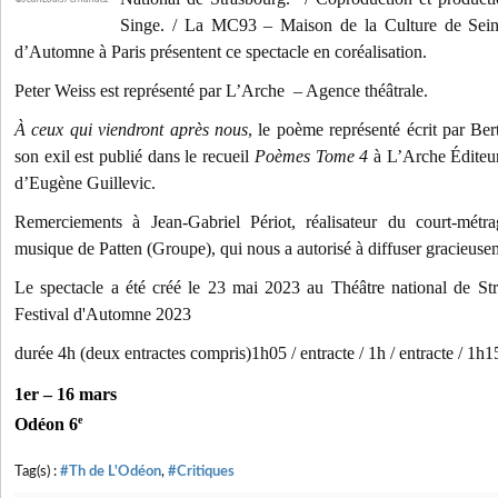
Singe. / La MC93 – Maison de la Culture de Seine-
d’Automne à Paris présentent ce spectacle en coréalisation.
Peter Weiss est représenté par L’Arche – Agence théâtrale.
À ceux qui viendront après nous
, le poème représenté écrit par Be
son exil est publié dans le recueil
Poèmes Tome 4
à L’Arche Éditeur
d’Eugène Guillevic.
Remerciements à Jean-Gabriel Périot, réalisateur du court-mét
musique de Patten (Groupe), qui nous a autorisé à diffuser gracieuse
Le spectacle a été créé le 23 mai 2023 au Théâtre national de S
Festival d'Automne 2023
durée 4h (deux entractes compris)1h05 / entracte / 1h / entracte / 1h1
1er – 16 mars
e
Odéon 6
Tag(s) :
#Th de L'Odéon
,
#Critiques