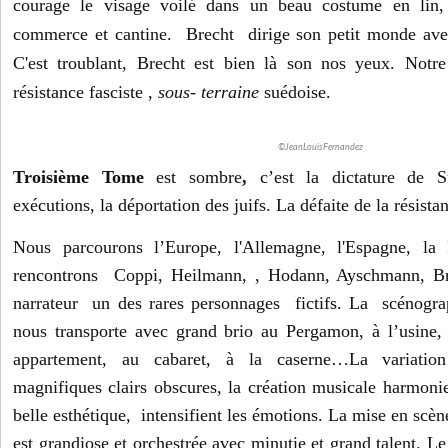
courage le visage voilé dans un beau costume en lin, 
commerce et cantine. Brecht dirige son petit monde avec
C'est troublant, Brecht est bien là son nos yeux. Notr
résistance fasciste ,
sous- terraine
suédoise.
©JeanLouisFernandez
Troisième Tome
est sombre
,
c’est la dictature de S
exécutions, la déportation des juifs. La défaite de la résista
Nous parcourons l’Europe, l'Allemagne, l'Espagne, la
rencontrons Coppi, Heilmann, , Hodann, Ayschmann, B
narrateur un des rares personnages fictifs.
La scénograp
nous transporte avec grand brio au Pergamon, à l’usine,
appartement, au cabaret, à la caserne…
La variatio
magnifiques clairs obscures, la création musicale harmoni
belle esthétique, intensifient les émotions.
La mise en scèn
est grandiose et orchestrée avec minutie et grand talent. Le