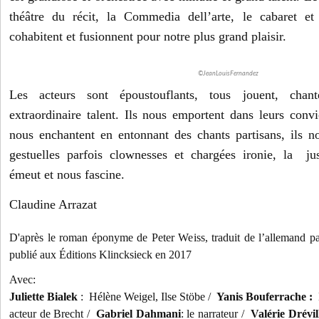
théâtre du récit, la Commedia dell’arte, le cabaret et 
cohabitent et fusionnent pour notre plus grand plaisir.
©JeanLouisFernandez
Les acteurs sont époustouflants, tous jouent, chan
extraordinaire talent. Ils nous emportent dans leurs convi
nous enchantent en entonnant des chants partisans, ils no
gestuelles parfois clownesses et chargées ironie, la ju
émeut et nous fascine.
Claudine Arrazat
D'après le roman éponyme de Peter Weiss, traduit de l’allemand 
publié aux Éditions Klincksieck en 2017
Avec:
Juliette Bialek
: Hélène Weigel, Ilse Stöbe /
Yanis Bouferrache :
H
acteur de Brecht /
Gabriel Dahmani
: le narrateur /
Valérie Drévi