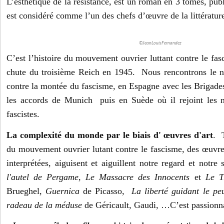
L’esthétique de la résistance, est un roman en 3 tomes, publ
est considéré comme l’un des chefs d’œuvre de la littérat
©JeanLouisFernandez
C’est l’histoire du mouvement ouvrier luttant contre le fa
chute du troisième Reich en 1945. Nous rencontrons le na
contre la montée du fascisme, en Espagne avec les Brigades
les accords de Munich puis en Suède où il rejoint les m
fascistes.
La complexité du monde par le biais d' œuvres d'art
. 
du mouvement ouvrier lutant contre le fascisme, des œuvr
interprétées, aiguisent et aiguillent notre regard et notre 
l'autel de Pergame
,
Le Massacre des Innocents
et
Le T
Brueghel,
Guernica
de Picasso,
La liberté guidant le pe
radeau de la méduse
de Géricault, Gaudi, …C’est passionn