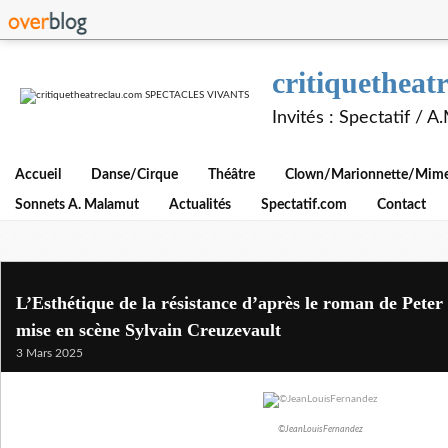
critiquethe
Invités : Spectatif / 
Accueil
Danse/Cirque
Théâtre
Clown/Marionnette/Mime/
Sonnets A. Malamut
Actualités
Spectatif.com
Contact
L’Esthétique de la résistance d’après le roman de Peter
mise en scène Sylvain Creuzevault
3 Mars 2025
©JeanLouisFernandez