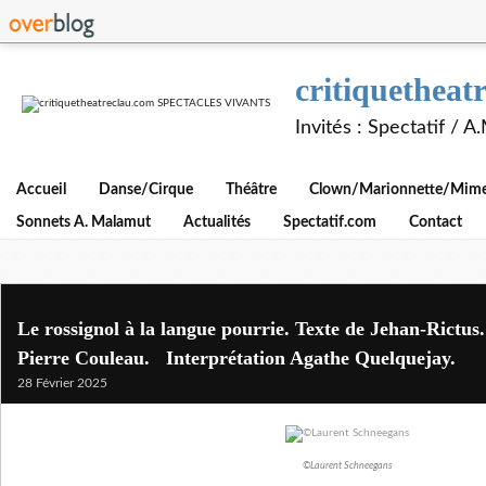
critiquethe
Invités : Spectatif / 
Accueil
Danse/Cirque
Théâtre
Clown/Marionnette/Mime/
Sonnets A. Malamut
Actualités
Spectatif.com
Contact
Le rossignol à la langue pourrie. Texte de Jehan-Rictus
Pierre Couleau. Interprétation Agathe Quelquejay.
28 Février 2025
©Laurent Schneegans