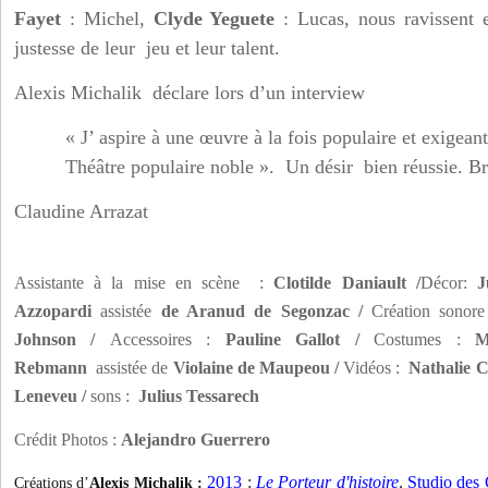
Fayet
: Michel,
Clyde Yeguete
: Lucas, nous ravissent 
justesse de leur jeu et leur talent.
Alexis Michalik déclare lors d’un interview
« J’ aspire à une œuvre à la fois populaire et exigea
Théâtre populaire noble ». Un désir bien réussie. B
Claudine Arrazat
Assistante à la mise en scène :
Clotilde Daniault /
Décor:
J
Azzopardi
assistée
de Aranud de Segonzac /
Création sonor
Johnson /
Accessoires :
Pauline Gallot /
Costumes :
M
Rebmann
assistée de
Violaine de Maupeou /
Vidéos :
Nathalie C
Leneveu /
sons :
Julius Tessarech
Crédit Photos :
Alejandro Guerrero
2013
:
Le Porteur d'histoire
,
Studio des
Créations
d’
Alexis Michalik :