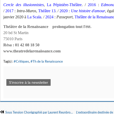
Cercle des illusionnistes
,
La Pépinière-Théâtre
. /
2016
:
Edmon
/
2017
:
Intra-Muros
,
Théâtre 13
. /
2020
:
Une histoire d'amour
, éga
janvier 2020 à
La Scala
. /
2024
:
Passeport
,
Théâtre de la Renaissan
Théâtre de la Renaissance prolongation tout l'été.
20 bd St Martin
75010 Paris
Résa : 01 42 08 18 50
www.theatredelarenaissance.com
Tag(s) :
#Critiques
,
#Th de la Renaissance
S'inscrire à la newsletter
Sous Tension Chorégraphié par Laurent Reunbrouck Par la compagnie DTS