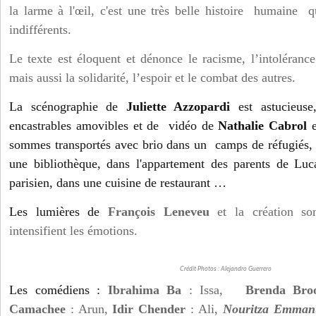
la larme à l'œil, c'est une très belle histoire humaine 
indifférents.
Le texte est éloquent et dénonce le racisme, l’intolérance
mais aussi la solidarité, l’espoir et le combat des autres.
La scénographie de
Juliette Azzopardi
est astucieuse
encastrables amovibles et de vidéo de
Nathalie Cabrol
e
sommes transportés avec brio dans un camps de réfugiés,
une bibliothèque, dans l'appartement des parents de Luc
parisien, dans une cuisine de restaurant …
Les lumières de
François Leneveu
et
la c
réation 
intensifient les émotions.
Crédit Photos : Alejandro Guerrero
Les comédiens :
Ibrahima Ba
: Issa,
Brenda Br
Camachee
: Arun,
Idir Chender
: Ali,
Nouritza Emman