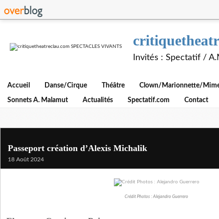
critiquethe
Invités : Spectatif / 
Accueil
Danse/Cirque
Théâtre
Clown/Marionnette/Mime/
Sonnets A. Malamut
Actualités
Spectatif.com
Contact
Passeport création d’Alexis Michalik
18 Août 2024
Crédit Photos : Alejandro Guerrero