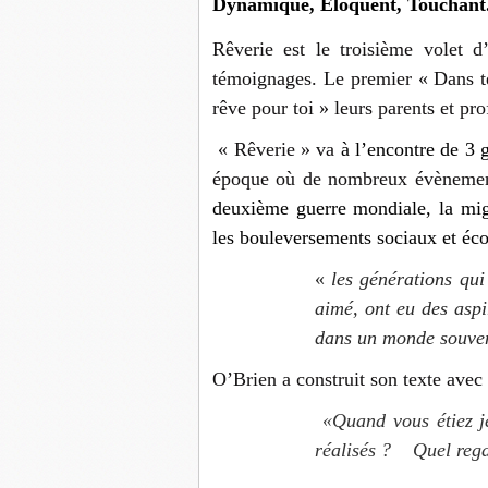
Dynamique, Eloquent, Touchant
Rêverie est le troisième volet d
témoignages. Le premier « Dans te
rêve pour toi » leurs parents et pro
« Rêverie » va
à l’encontre de 3 
époque où de nombreux évènement
deuxième guerre mondiale, la migra
les bouleversements sociaux et é
«
les générations qui
aimé, ont eu des aspi
dans un monde souven
O’Brien a construit son texte avec 
«Quand vous étiez je
réalisés ? Quel regar