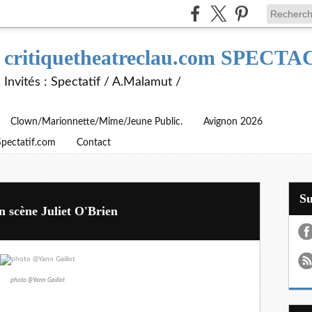
critiquetheatreclau.com SPEC
Invités : Spectatif / A.Malamut /
Clown/Marionnette/Mime/Jeune Public.
Avignon 2026
Spectatif.com
Contact
S
scène Juliet O'Brien
photo @Yann Gaillot