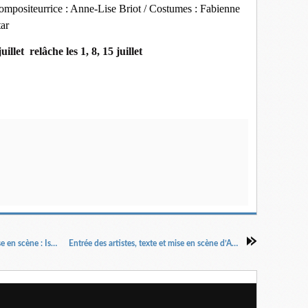
ompositeurrice : Anne-Lise Briot /
Costumes : Fabienne
ar
illet relâche les 1, 8, 15 juillet
La tête dans le frigo Texte de Julie Dacquin Mise en scène : Isabelle Paternotte
Entrée des artistes, texte et mise en scène d’Ahmed Madani