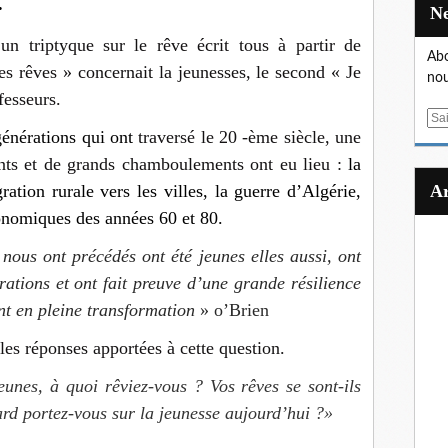
.
’un triptyque sur le rêve écrit tous à partir de
Abo
s rêves » concernait la jeunesses, le second « Je
nou
fesseurs.
E
générations qui ont
traversé le 20 -ème siècle, une
m
a
s et de grands chamboulements ont eu lieu :
la
i
tion rurale vers les villes, la guerre d’Algérie,
l
conomiques des années 60 et 80.
 nous ont précédés ont été jeunes elles aussi, ont
rations et ont fait preuve d’une grande résilience
t en pleine transformation
» o’Brien
les réponses apportées à cette question.
unes, à quoi rêviez-vous ? Vos rêves se sont-ils
d portez-vous sur la jeunesse aujourd’hui ?»