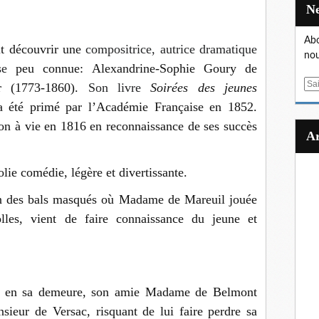
Abo
it découvrir une
compositrice, autrice dramatique
nou
se
peu connue: Alexandrine-Sophie Goury de
E
r (1773-1860).
Son livre
Soirées des jeunes
m
 a été primé par l’Académie Française en 1852.
a
on à vie en 1816 en reconnaissance de ses succès
i
l
olie comédie, légère et divertissante.
on des bals masqués où Madame de Mareuil jouée
lles, vient de faire connaissance du jeune et
e en sa demeure, son amie Madame de Belmont
sieur de Versac, risquant de lui faire perdre sa