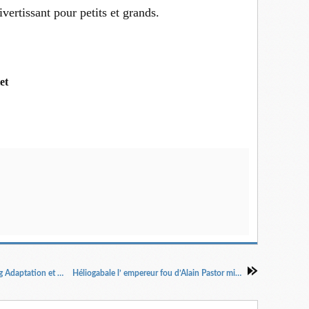
ivertissant pour petits et grands.
et
La contrainte (Der Zwang) d’après Stefan Zweig Adaptation et mise en scène Anne-Marie Storme.
Héliogabale l’ empereur fou d’Alain Pastor mise en scène Pascal Vitiello.