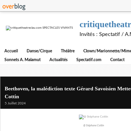
critiquethe
Invités : Spectatif / 
Accueil
Danse/Cirque
Théâtre
Clown/Marionnette/Mime/
Sonnets A. Malamut
Actualités
Spectatif.com
Contact
Beethoven, la malédiction texte Gérard Savoisien Mette
Cottin
5 Juillet 2024
@ Stéphane Cottin