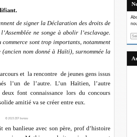
ifiant.
Abo
nnent de signer la Déclaration des droits de
nou
l’Assemblée ne songe à abolir l’esclavage.
E
u commerce sont trop importants, notamment
m
a
e (ancien nom donné à Haïti), surnommée la
i
l
arcours et la rencontre de jeunes gens issus
s l’un de l’autre. L’un Haïtien, l’autre
 deux font connaissance lors du concours
solide amitié va se créer entre eux.
© 2023 ZEF bureau
 en banlieue avec son père, prof d’histoire