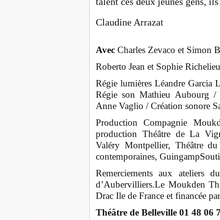
talent ces deux jeunes gens, il
Claudine Arrazat
Avec
Charles Zevaco et Simon Be
Roberto Jean et Sophie Richelieu
Régie lumières Léandre Garcia La
Régie son Mathieu Aubourg / Co
Anne Vaglio / Création sonore S
Production Compagnie Moukde
production Théâtre de La Vign
Valéry Montpellier, Théâtre du
contemporaines, GuingampSoutie
Remerciements aux ateliers
d’Aubervilliers.Le Moukden Thé
Drac Ile de France et financée pa
Théâtre de Belleville 01 48 06 