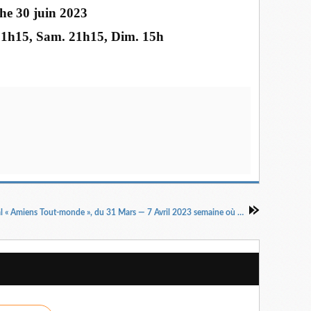
he 30 juin 2023
 21h15, Sam. 21h15, Dim. 15h
Dans le cadre du festival « Amiens Tout-monde », du 31 Mars — 7 Avril 2023 semaine où à travers la danse, le théâtre, la musique, se croisent différentes cultures et métissages. Le Iench Eva Doumbia