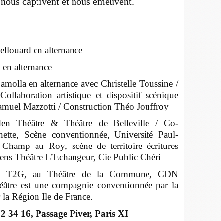
s nous captivent et nous émeuvent.
llouard en alternance
 en alternance
molla en alternance avec Christelle Toussine /
llaboration artistique et dispositif scénique
amuel Mazzotti / Construction Théo Jouffroy
n Théâtre & Théâtre de Belleville / Co-
ette, Scène conventionnée, Université Paul-
 Champ au Roy, scène de territoire écritures
ns Théâtre L’Echangeur, Cie Public Chéri
 du T2G, au Théâtre de la Commune, CDN
âtre est une compagnie conventionnée par la
r la Région Ile de France.
72 34 16, Passage Piver, Paris XI