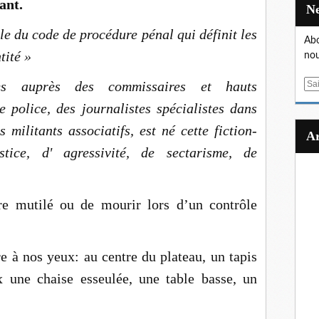
ant.
le du code de procédure pénal qui définit les
Abo
tité »
nou
es auprès des commissaires et hauts
E
m
de police, des journalistes spécialistes dans
a
 militants associatifs, est né cette fiction-
i
l
stice, d' agressivité, de sectarisme, de
re mutilé ou de mourir lors d’un contrôle
e à nos yeux: au centre du plateau, un tapis
x une chaise esseulée, une table basse, un