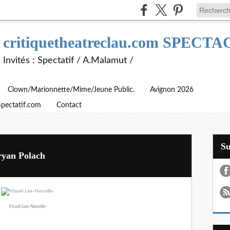
critiquetheatreclau.com SPEC
Invités : Spectatif / A.Malamut /
Clown/Marionnette/Mime/Jeune Public.
Avignon 2026
Spectatif.com
Contact
S
Bryan Polach
Visuel-Lea-Neuville-