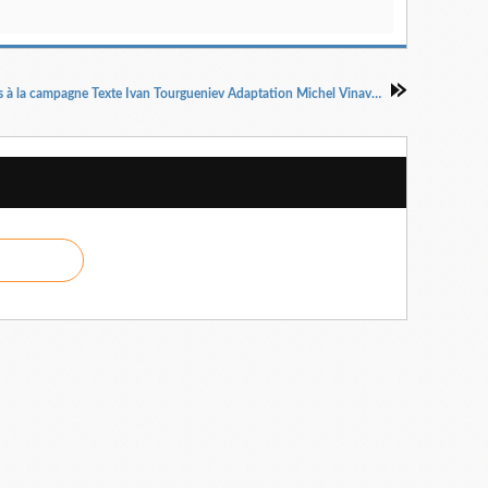
Un mois à la campagne Texte Ivan Tourgueniev Adaptation Michel Vinaver Mise en scène Clément Hervieu-Léger