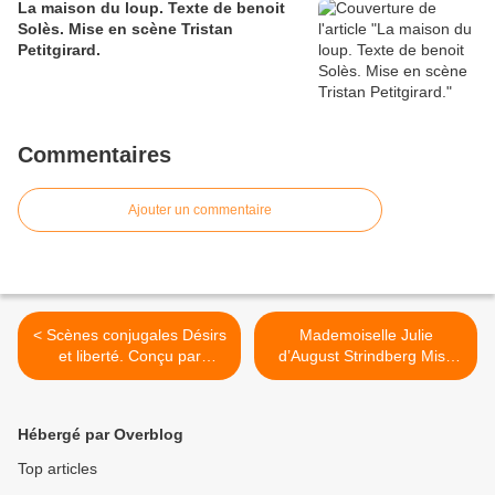
La maison du loup. Texte de benoit
Solès. Mise en scène Tristan
Petitgirard.
Commentaires
Ajouter un commentaire
< Scènes conjugales Désirs
Mademoiselle Julie
et liberté. Conçu par
d’August Strindberg Mise
François Pick Mise en
en scène : Christophe Lidon
scène : Ariane Pick
>
Hébergé par Overblog
Top articles