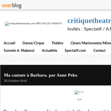
critiquethe
Invités : Spectatif / 
Accueil
Danse/Cirque
Théâtre
Clown/Marionnette/Mime/
Sonnets A. Malamut
Actualités
Spectatif.com
Contact
Ma cantate à Barbara. par Anne Peko
20 Octobre 2018
©DR