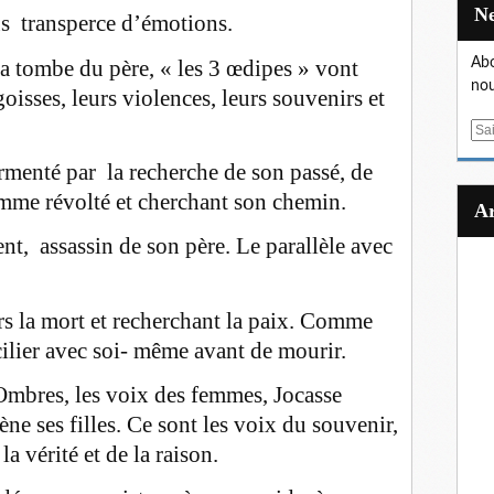
s transperce d’émotions.
a tombe du père, « les 3 œdipes » vont
Abo
nou
goisses, leurs violences, leurs souvenirs et
E
m
menté par la recherche de son passé, de
a
omme révolté et cherchant son chemin.
i
l
nt, assassin de son père. Le parallèle avec
 la mort et recherchant la paix. Comme
lier avec soi- même avant de mourir.
Ombres, les voix des femmes, Jocasse
e ses filles. Ce sont les voix du souvenir,
la vérité et de la raison.