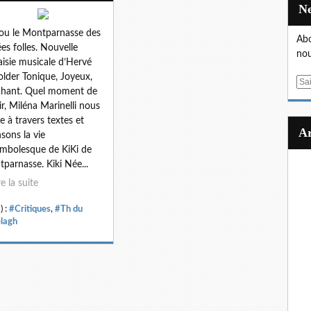
 ou le Montparnasse des
Abo
es folles. Nouvelle
nou
aisie musicale d’Hervé
lder Tonique, Joyeux,
E
hant. Quel moment de
m
sir, Miléna Marinelli nous
a
e à travers textes et
i
sons la vie
l
mbolesque de KiKi de
parnasse. Kiki Née...
re la suite
) :
#Critiques
,
#Th du
lagh