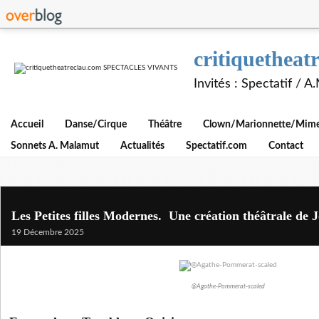
critiquethe
Invités : Spectatif / 
Accueil
Danse/Cirque
Théâtre
Clown/Marionnette/Mime/
Sonnets A. Malamut
Actualités
Spectatif.com
Contact
Les Petites filles Modernes. Une création théâtrale de
19 Décembre 2025
@Agathe-Pommerat-scaled