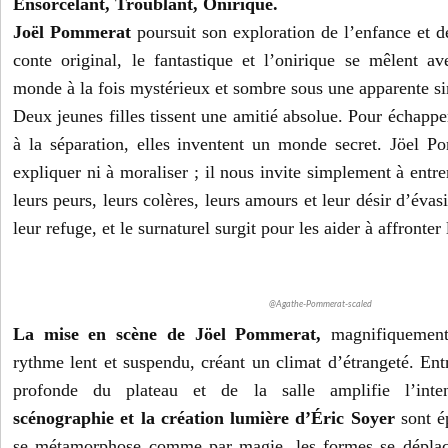
Ensorcelant, Troublant, Onirique.
Joël Pommerat
poursuit son exploration de l’enfance et 
conte original, le fantastique et l’onirique se mêlent ave
monde à la fois mystérieux et sombre sous une apparente si
Deux jeunes filles tissent une amitié absolue. Pour échapper
à la séparation, elles inventent un monde secret. Jöel 
expliquer ni à moraliser ; il nous invite simplement à entre
leurs peurs, leurs colères, leurs amours et leur désir d’éva
leur refuge, et le surnaturel surgit pour les aider à affronter 
@Agathe-Pommerat-scaled
La mise en scène de
Jöel Pommerat,
magnifiquement 
rythme lent et suspendu, créant un climat d’étrangeté. Entr
profonde du plateau et de la salle amplifie l’inte
scénographie et la création lumière d’Éric Soyer
sont é
se métamorphose comme par magie, les formes se déplace