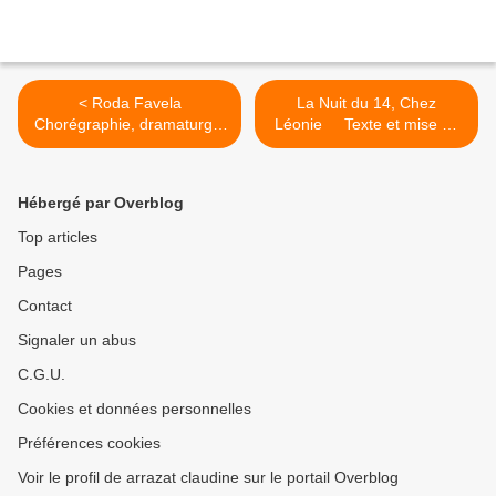
< Roda Favela
La Nuit du 14, Chez
Chorégraphie, dramaturgie
Léonie Texte et mise en
& mise en scène : Laurent
scène d’ Agnès Chamak et
Poncelet
d’ Odile Huleux >
Hébergé par Overblog
Top articles
Pages
Contact
Signaler un abus
C.G.U.
Cookies et données personnelles
Préférences cookies
Voir le profil de arrazat claudine sur le portail Overblog