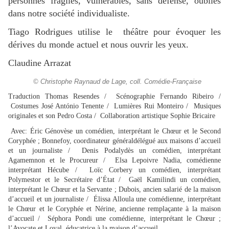
personnes fragiles, vulnérables, sans défense,
oubliés
dans notre société individualiste.
Tiago Rodrigues utilise le
théâtre pour évoquer les
dérives du monde actuel et nous ouvrir les yeux.
Claudine Arrazat
© Christophe Raynaud de Lage, coll. Comédie-Française
Traduction Thomas Resendes / Scénographie Fernando Ribeiro /
Costumes José António Tenente / Lumières Rui Monteiro / Musiques
originales et son Pedro Costa / Collaboration artistique Sophie Bricaire
Avec:
Éric Génovèse un comédien, interprétant le Chœur et le Second
Coryphée ; Bonnefoy, coordinateur généraldélégué aux maisons d’accueil
et un journaliste /
Denis Podalydès un comédien, interprétant
Agamemnon et le Procureur /
Elsa Lepoivre Nadia, comédienne
interprétant Hécube /
Loïc Corbery un comédien, interprétant
Polymestor et le Secrétaire d’État /
Gaël Kamilindi un comédien,
interprétant le Chœur et la Servante ; Dubois, ancien salarié de la maison
d’accueil et un journaliste /
Élissa Alloula une comédienne, interprétant
le Chœur et le Coryphée et Nérine, ancienne remplaçante à la maison
d’accueil /
Séphora Pondi une comédienne, interprétant le Chœur ;
l’Avocate et Loyal, éducatrice à la maison d’accueil