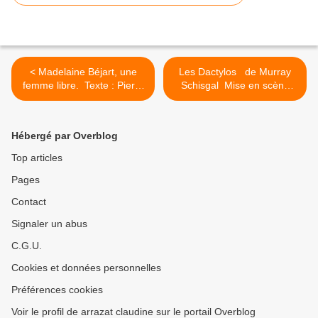
< ​​​​​​​Madelaine Béjart, une
Les Dactylos de Murray
femme libre. Texte : Pierre
Schisgal Mise en scène
Olivier Scotto. Mise en
Eric Chantelauze
scène : Xavier Lemaire.
Compagnie La Voix Des
Interprétation Isabelle
Plumes. >
Hébergé par Overblog
Andréani.
Top articles
Pages
Contact
Signaler un abus
C.G.U.
Cookies et données personnelles
Préférences cookies
Voir le profil de arrazat claudine sur le portail Overblog