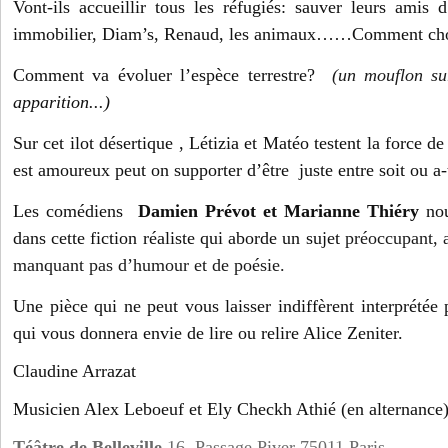
Vont-ils accueillir tous les réfugiés: sauver leurs amis 
immobilier, Diam’s, Renaud, les animaux……Comment cho
Comment va évoluer l’espèce terrestre?
(un mouflon su
apparition...)
Sur cet ilot désertique , Létizia et Matéo testent la force d
est amoureux peut on supporter d’être juste entre soit ou a
Les comédiens
Damien Prévot et Marianne Thiéry
nou
dans cette fiction réaliste qui aborde un sujet
préoccupant, a
manquant pas d’humour et de poésie.
Une pièce qui ne peut vous laisser indiffèrent interprétée
qui vous donnera envie de lire ou relire Alice Zeniter.
Claudine Arrazat
Musicien Alex Leboeuf et Ely Checkh Athié (en alternance
Téâtre de Belleville
16, Passage Piver 75011 Paris