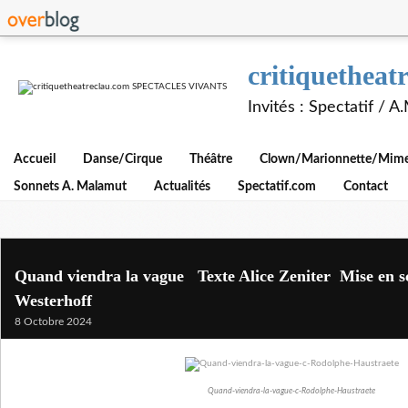
critiquethe
Invités : Spectatif / 
Accueil
Danse/Cirque
Théâtre
Clown/Marionnette/Mime/
Sonnets A. Malamut
Actualités
Spectatif.com
Contact
Quand viendra la vague Texte Alice Zeniter Mise en s
Westerhoff
8 Octobre 2024
Quand-viendra-la-vague-c-Rodolphe-Haustraete